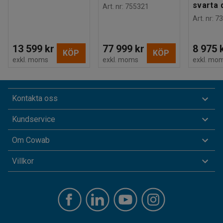
svarta 
Art. nr
:
755321
Art. nr
:
73
13 599 kr
77 999 kr
8 975 
KÖP
KÖP
exkl. moms
exkl. moms
exkl. mo
Kontakta oss
Kundservice
Om Cowab
Villkor