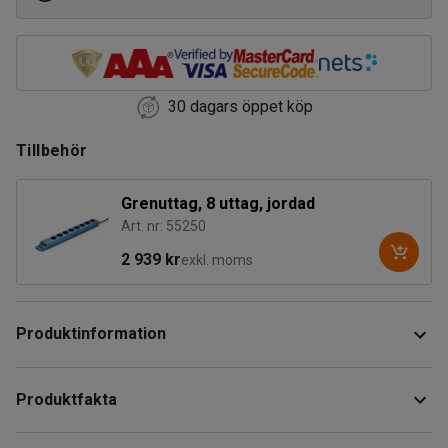
30 dagars öppet köp
Tillbehör
Grenuttag, 8 uttag, jordad
Art. nr: 55250
2 939 kr
exkl. moms
Produktinformation
Brandisolerat batteriskåp som ger säker förvaring och
Produktfakta
laddning av litiumjonbatterier. Detta förvaringsskåp har
rökdetektor samt en larmsensor på både in- och utsidan
Höjd
:
2095
mm