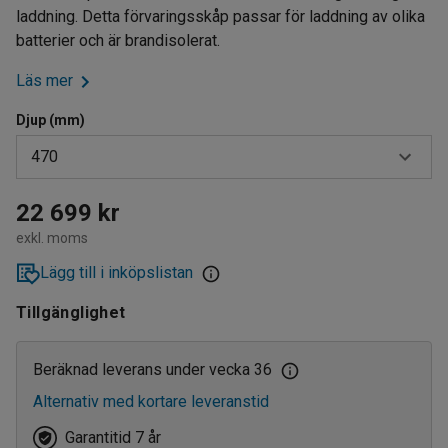
laddning. Detta förvaringsskåp passar för laddning av olika
batterier och är brandisolerat.
Läs mer
Djup (mm)
470
470
22 699 kr
exkl. moms
620
Lägg till i inköpslistan
Tillgänglighet
Beräknad leverans under vecka 36
Alternativ med kortare leveranstid
Garantitid 7 år