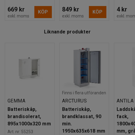
669 kr
849 kr
4 kr
KÖP
KÖP
exkl. moms
exkl. moms
exkl. mo
Liknande produkter
Finns i flera utföranden
GEMMA
ARCTURUS
ANTILA
Batteriskåp,
Batteriskåp,
Laddsk
brandisolerat,
brandklassat, 90
fack,
895x1000x320 mm
min.
1800x4
1950x635x618 mm
mm, gr
Art. nr
:
55253