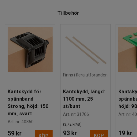
hjälp av manuella bandningsverktyg. Dessa balband har en
Antal / förpackning
:
4
Ladda ner skötselråd
dragstyrka på 275–375 kg beroende på bandens bredd.
Tillbehör
Bandtyp
:
Wg
Rek. antal personer för hantering
:
1
WG-banden säljs i 8-pack och passar för de flesta
Estimerad hanteringstid/person
:
5
Min
balpressmaskiner och avfallskomprimatorer.
Vikt
:
12,4
kg
Finns i flera utföranden
Kantskydd för
Kantskydd, längd:
Kantsky
spännband
1100 mm, 25
spännba
Strong, höjd: 150
st/bunt
höjd: 9
mm, svart
Art. nr
:
31706
Art. nr
:
40
Art. nr
:
40860
(3,72 kr/st)
93 kr
19 kr
59 kr
KÖP
KÖP