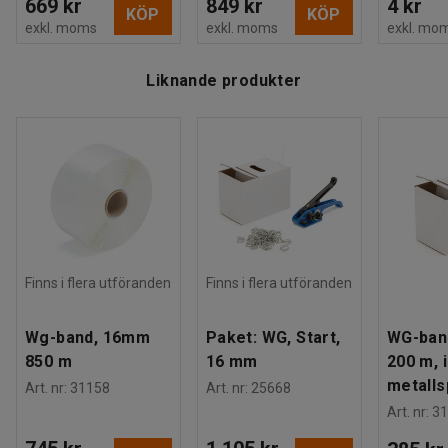
669 kr
849 kr
4 kr
KÖP
KÖP
exkl. moms
exkl. moms
exkl. mo
Liknande produkter
Finns i flera utföranden
Finns i flera utföranden
Wg-band, 16mm
Paket: WG, Start,
WG-ban
850 m
16 mm
200 m, 
metall
Art. nr
:
31158
Art. nr
:
25668
Art. nr
:
31