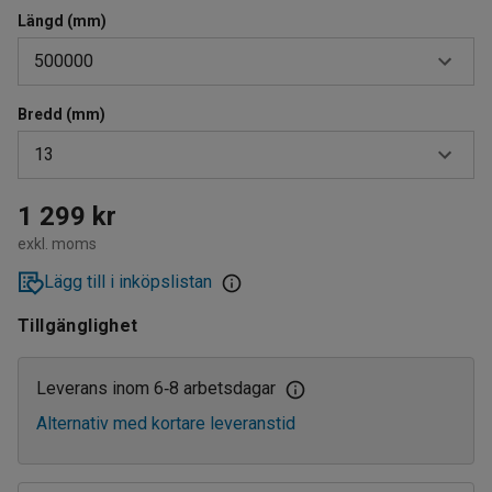
Längd (mm)
500000
Bredd (mm)
250000
13
500000
9
1 299 kr
exkl. moms
13
Lägg till i inköpslistan
Tillgänglighet
Leverans inom 6
8 arbetsdagar
‑
Alternativ med kortare leveranstid