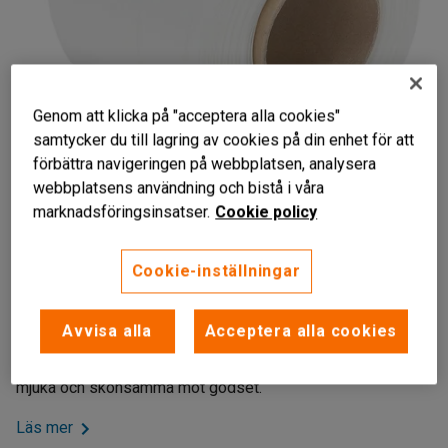
Genom att klicka på "acceptera alla cookies"
samtycker du till lagring av cookies på din enhet för att
förbättra navigeringen på webbplatsen, analysera
webbplatsens användning och bistå i våra
marknadsföringsinsatser.
Cookie policy
Liknande produkter
Slitstarkt material
Cookie-inställningar
För balpressmaskiner mm.
Säljs i flerpack
Avvisa alla
Acceptera alla cookies
Slitstarka WG-band som passar de flesta
balpressmaskiner och avfallskomprimatorer. Banden är
mjuka och skonsamma mot godset.
Läs mer