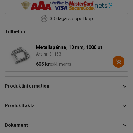
30 dagars öppet köp
Tillbehör
Metallspänne, 13 mm, 1000 st
Art. nr: 31153
605 kr
exkl. moms
Produktinformation
WG-band tillverkade av parallellimmade polyestertrådar
Produktfakta
som ger hög slitstyrka. Banden är mjuka och skonsamma
mot händer och gods samt är följsamma.
Längd
:
500000
mm
Dokument
Bredd
:
13
mm
Du kan snabbt och enkelt sträcka balpressbanden med
Färg
:
Vit