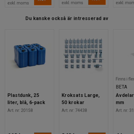
exkl. moms
exkl. mo
exkl. moms
Du kanske också är intresserad av
Finns i fl
BETA
Plastdunk, 25
Kroksats Large,
Avdelar
liter, blå, 6-pack
50 krokar
mm
Art. nr
:
20158
Art. nr
:
74438
Art. nr
:
31