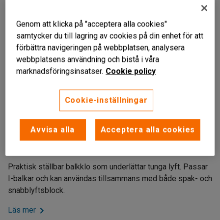
Genom att klicka på "acceptera alla cookies"
samtycker du till lagring av cookies på din enhet för att
förbättra navigeringen på webbplatsen, analysera
webbplatsens användning och bistå i våra
marknadsföringsinsatser.
Cookie policy
Cookie-inställningar
Liknande produkter
Underlättar tunga lyft
Avvisa alla
Acceptera alla cookies
Ställbar
För I-balkar
Praktisk ställbar balkklo som underlättar tunga lyft. Passar
I-balkar och kan användas tillsammans med både spak- och
snabblyftsblock.
Läs mer