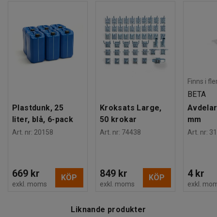
Balkklon är CE-märkt och har säkerhetsfaktor 4:1.
Finns i fl
BETA
Plastdunk, 25
Kroksats Large,
Avdelar
liter, blå, 6-pack
50 krokar
mm
Art. nr
:
20158
Art. nr
:
74438
Art. nr
:
31
669 kr
849 kr
4 kr
KÖP
KÖP
exkl. moms
exkl. moms
exkl. mo
Liknande produkter