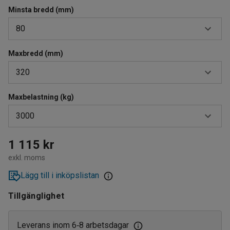
Minsta bredd (mm)
80
Maxbredd (mm)
75
320
80
Maxbelastning (kg)
220
3000
320
1000
1 115 kr
exkl. moms
2000
Lägg till i inköpslistan
3000
Tillgänglighet
5000
Leverans inom 6
8 arbetsdagar
‑