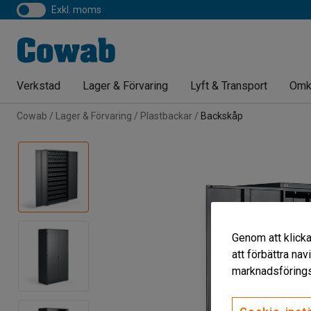
exkl. moms
Verkstad
Lager & Förvaring
Lyft & Transport
Omk
Cowab
Lager & Förvaring
Plastbackar
Backskåp
Genom att klicka
att förbättra na
marknadsförings