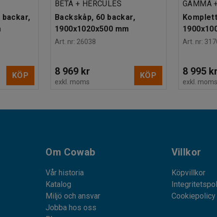
BETA + HERCULES
GAMMA +
 backar,
Backskåp, 60 backar,
Komplett
m
1900x1020x500 mm
1900x10
Art. nr
:
26038
Art. nr
:
317
8 969 kr
8 995 k
KÖP
KÖP
exkl. moms
exkl. mom
Om Cowab
Villkor
Vår historia
Köpvillkor
Katalog
Integritetspo
Miljö och ansvar
Cookiepolicy
Jobba hos oss