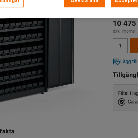
llningar
Avvisa alla
Accepter
Nyckellå
Elektron
10 475 
exkl. moms
Nyckell
Lägg till
Tillgäng
Fåtal i l
Garan
 fakta