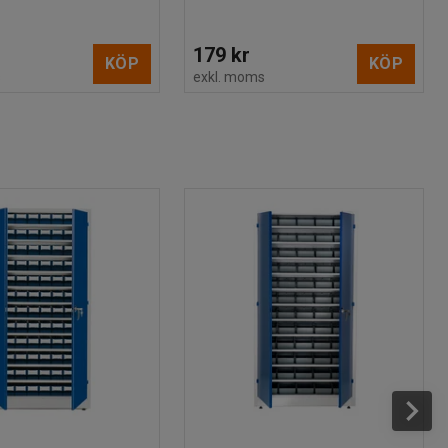
179 kr
KÖP
KÖP
s
exkl. moms