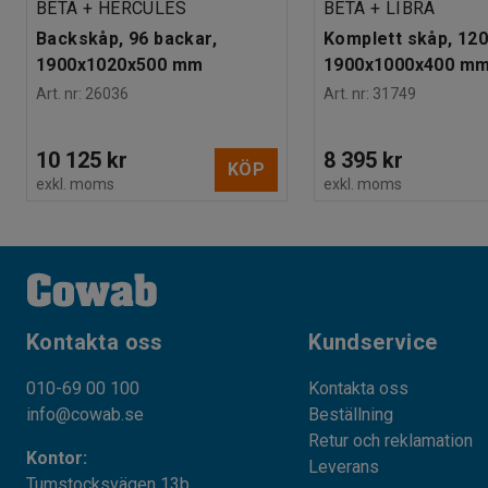
BETA + HERCULES
BETA + LIBRA
Backskåp, 96 backar,
Komplett skåp, 120
1900x1020x500 mm
1900x1000x400 m
Art. nr
:
26036
Art. nr
:
31749
10 125 kr
8 395 kr
KÖP
exkl. moms
exkl. moms
Kontakta oss
Kundservice
010-69 00 100
Kontakta oss
info@cowab.se
Beställning
Retur och reklamation
Kontor:
Leverans
Tumstocksvägen 13b