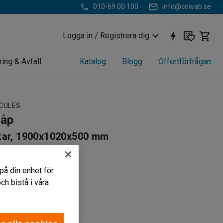
010-69 00 100
info@cowab.se
Logga in / Registrera dig
ring & Avfall
Katalog
Blogg
Offertförfrågan
RCULES
kåp
kar, 1900x1020x500 mm
34
på din enhet för
smådelsförvaring
h bistå i våra
ubbeldörrar
 hyllplan och fötter