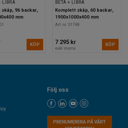
 LIBRA
BETA + LIBRA
 skåp, 96 backar,
Komplett skåp, 60 backar,
00x400 mm
1900x1000x400 mm
01
Art. nr
:
31748
r
7 295 kr
KÖP
KÖP
s
exkl. moms
Följ oss
licy
PRENUMERERA PÅ VÅRT