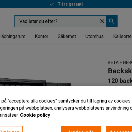
7 års garanti
lädningsrum
Kontor
Säkerhet
Utomhus
Källsorte
BETA + HE
Backs
120 bac
Art. nr
:
260
 på "acceptera alla cookies" samtycker du till lagring av cookies 
Effektiv 
vigeringen på webbplatsen, analysera webbplatsens användning oc
Låsbara d
insatser.
Cookie policy
Justerbara
Låstyp