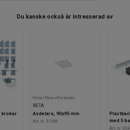
tag fram och bak samt öppen front för lätt
 praktisk märkning.
Du kanske också är intresserad av
er, verkstäder, garage och andra liknande
Finns i flera utföranden
BETA
 krokar
Avdelare, 90x95 mm
Plastbac
med 5 b
Art. nr
:
31248
Art. nr
:
353