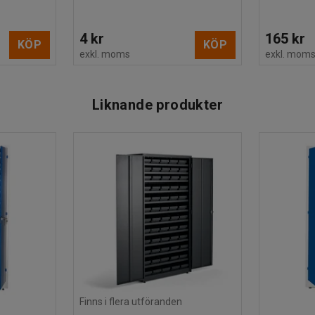
4 kr
165 kr
KÖP
KÖP
exkl. moms
exkl. mom
Liknande produkter
Finns i flera utföranden