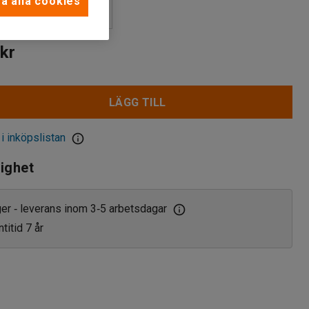
a alla cookies
s
iskt kodlås
kr
ås
LÄGG TILL
 i inköpslistan
lighet
ager
leverans inom 3
5 arbetsdagar
‑
‑
titid 7 år