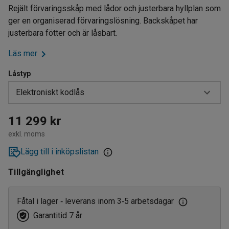
Rejält förvaringsskåp med lådor och justerbara hyllplan som
ger en organiserad förvaringslösning. Backskåpet har
justerbara fötter och är låsbart.
Läs mer
Låstyp
Elektroniskt kodlås
Elektroniskt kodlås
11 299 kr
exkl. moms
Nyckellås
Lägg till i inköpslistan
Tillgänglighet
Fåtal i lager
leverans inom 3
5 arbetsdagar
‑
‑
Garantitid 7 år