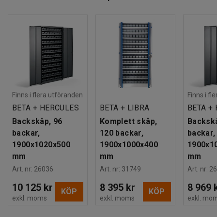
Finns i flera utföranden
Finns i fl
BETA + HERCULES
BETA + LIBRA
BETA +
Backskåp, 96
Komplett skåp,
Backskå
backar,
120 backar,
backar,
1900x1020x500
1900x1000x400
1900x1
mm
mm
mm
Art. nr
:
26036
Art. nr
:
31749
Art. nr
:
26
10 125 kr
8 395 kr
8 969 
KÖP
KÖP
exkl. moms
exkl. moms
exkl. mo