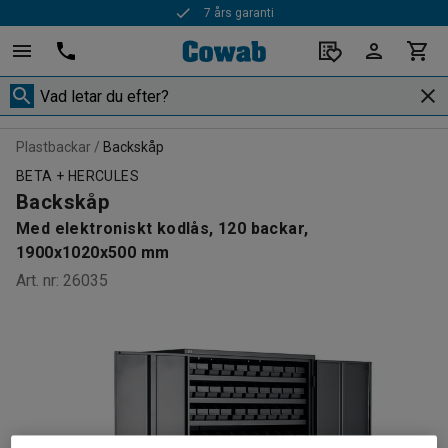
7 års garanti
Plastbackar
Backskåp
BETA + HERCULES
Backskåp
Med elektroniskt kodlås, 120 backar,
1900x1020x500 mm
Art. nr
:
26035