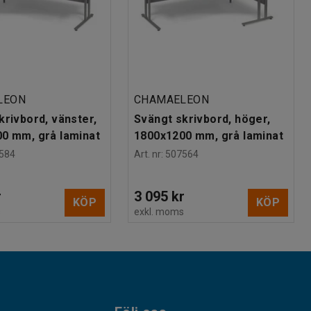
LEON
CHAMAELEON
krivbord, vänster,
Svängt skrivbord, höger,
0 mm, grå laminat
1800x1200 mm, grå laminat
584
Art. nr
:
507564
r
3 095 kr
KÖP
KÖP
s
exkl. moms