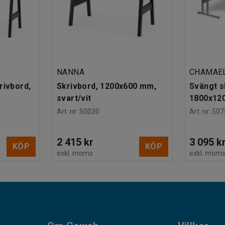
NANNA
CHAMAE
rivbord,
Skrivbord, 1200x600 mm,
Svängt s
svart/vit
1800x120
Art. nr
:
50030
Art. nr
:
507
2 415 kr
3 095 k
KÖP
KÖP
exkl. moms
exkl. mom