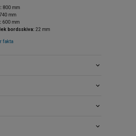
d
:
800
mm
740
mm
d
:
600
mm
Tjocklek bordsskiva
:
22
mm
 fakta
kapa extra arbetsyta eller användas enskilt som
ed detta bord.