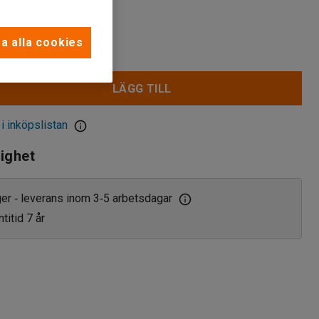
r
a alla cookies
LÄGG TILL
 i inköpslistan
lighet
ager
leverans inom 3
5 arbetsdagar
‑
‑
titid 7 år