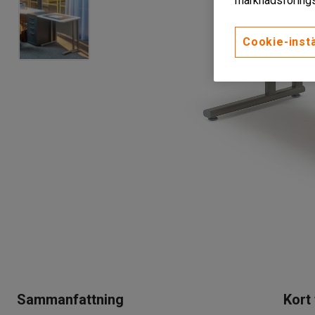
marknadsförings
Cookie-instä
Sammanfattning
Kort