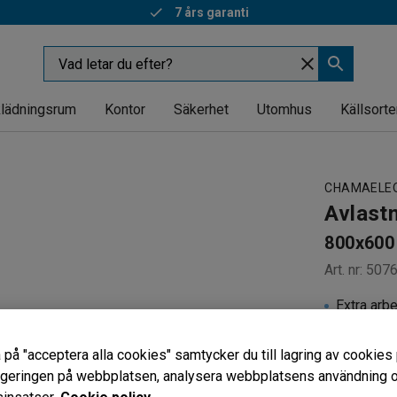
7 års garanti
Snabba leveranser
lädningsrum
Kontor
Säkerhet
Utomhus
Källsorte
CHAMAELE
Avlast
800x600 
Art. nr
:
507
Extra arb
Passar Fl
Insynssk
 på "acceptera alla cookies" samtycker du till lagring av cookies 
vigeringen på webbplatsen, analysera webbplatsens användning oc
Färg bordss