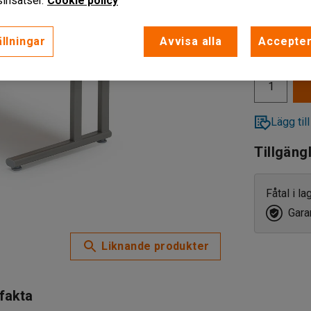
insatser.
Cookie policy
1 929 k
llningar
Avvisa alla
Accepter
exkl. moms
Lägg till
Tillgäng
Fåtal i l
Garan
Liknande produkter
 fakta