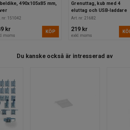
beldike, 490x105x85 mm,
Grenuttag, kub med 4
lver
eluttag och USB-laddare
. nr
:
151042
Art. nr
:
21682
9 kr
219 kr
KÖP
KÖ
kl. moms
exkl. moms
Du kanske också är intresserad av