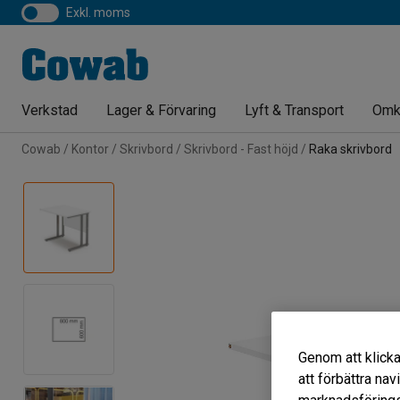
exkl. moms
Verkstad
Lager & Förvaring
Lyft & Transport
Omk
Cowab
Kontor
Skrivbord
Skrivbord - Fast höjd
Raka skrivbord
Genom att klicka
att förbättra na