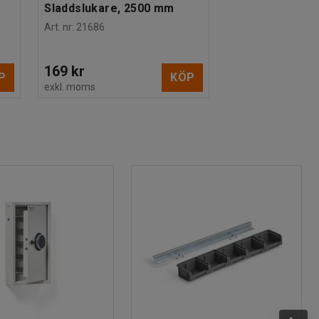
Sladdslukare, 2500 mm
Art. nr
:
21686
169 kr
P
KÖP
exkl. moms