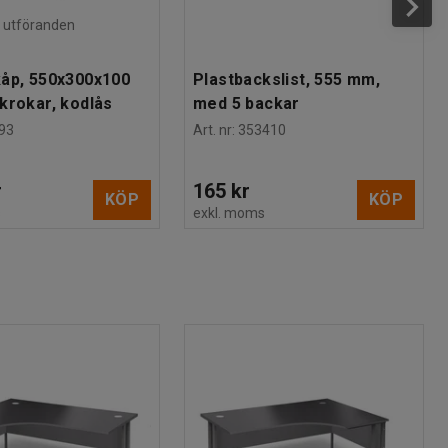
ra utföranden
åp, 550x300x100
Plastbackslist, 555 mm,
krokar, kodlås
med 5 backar
93
Art. nr
:
353410
r
165 kr
KÖP
KÖP
s
exkl. moms