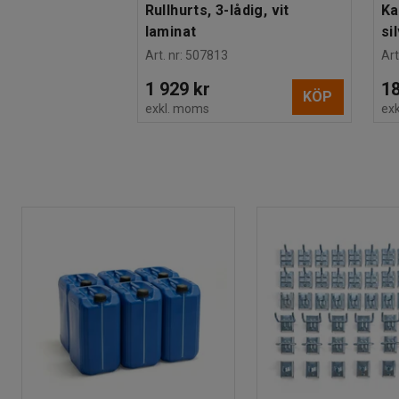
Rullhurts, 3-lådig, vit
Ka
laminat
si
Art. nr
:
507813
Art
1 929 kr
18
KÖP
exkl. moms
ex