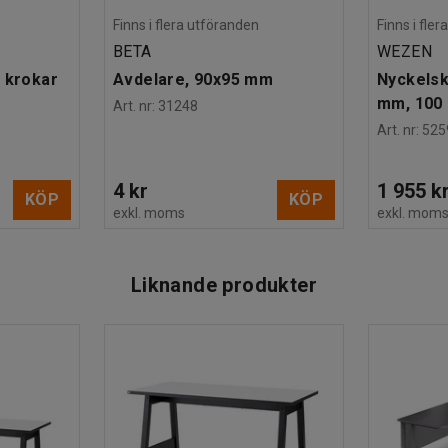
Finns i flera utföranden
Finns i fle
BETA
WEZEN
 krokar
Avdelare, 90x95 mm
Nyckelsk
mm, 100 
Art. nr
:
31248
Art. nr
:
525
4 kr
1 955 k
KÖP
KÖP
exkl. moms
exkl. mom
Liknande produkter