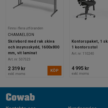
Finns i flera utföranden
CHAMAELEON
Skrivbord med rak skiva
Kontorspaket, 1 sk
och insynsskydd, 1600x800
1 kontorsstol
mm, vit laminat
Art. nr
:
110240
Art. nr
:
507523
4 995 kr
2 319 kr
KÖP
exkl. moms
exkl. moms