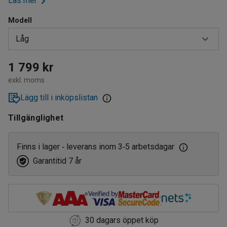
Läs mer
Modell
Låg
Hög
1 799 kr
exkl. moms
Låg
Lägg till i inköpslistan
Tillgänglighet
Finns i lager
leverans inom 3
5 arbetsdagar
‑
‑
Garantitid 7 år
30 dagars öppet köp