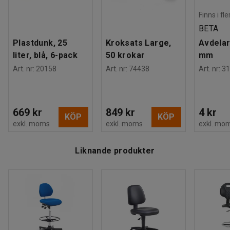
Finns i fl
BETA
Plastdunk, 25
Kroksats Large,
Avdelar
liter, blå, 6-pack
50 krokar
mm
Art. nr
:
20158
Art. nr
:
74438
Art. nr
:
31
669 kr
849 kr
4 kr
KÖP
KÖP
exkl. moms
exkl. moms
exkl. mo
Liknande produkter