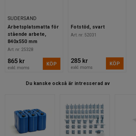
Estimerad hanteringstid/person
:
15
Min
Vikt
:
14,1
kg
Montering
:
Levereras omonterad
SUDERSAND
Arbetsplatsmatta för
Fotstöd, svart
stående arbete,
Art. nr
:
52031
840x550 mm
Art. nr
:
25328
285 kr
865 kr
KÖP
KÖP
exkl. moms
exkl. moms
Du kanske också är intresserad av