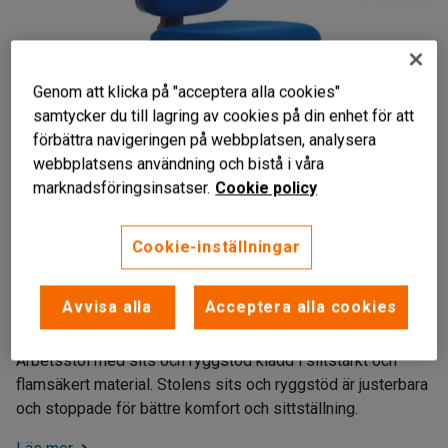
Genom att klicka på "acceptera alla cookies"
samtycker du till lagring av cookies på din enhet för att
förbättra navigeringen på webbplatsen, analysera
webbplatsens användning och bistå i våra
marknadsföringsinsatser.
Cookie policy
Liknande produkter
Cookie-inställningar
Flamsäker klädsel
Skumstoppad
Avvisa alla
Acceptera alla cookies
Justerbar sits och ryggstöd
Arbetsstol med sits och ryggstöd klädd i slitstarkt och
flamsäkert material. Stolens sits och ryggstöd är justerbara
och stoppade för bättre komfort och sittställning.