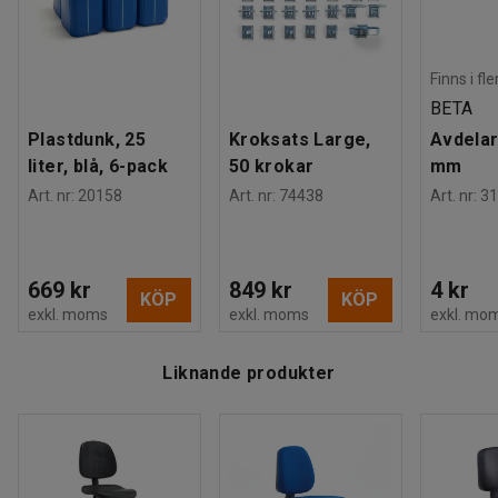
Finns i fl
BETA
Plastdunk, 25
Kroksats Large,
Avdelar
liter, blå, 6-pack
50 krokar
mm
Art. nr
:
20158
Art. nr
:
74438
Art. nr
:
31
669 kr
849 kr
4 kr
KÖP
KÖP
exkl. moms
exkl. moms
exkl. mo
Liknande produkter