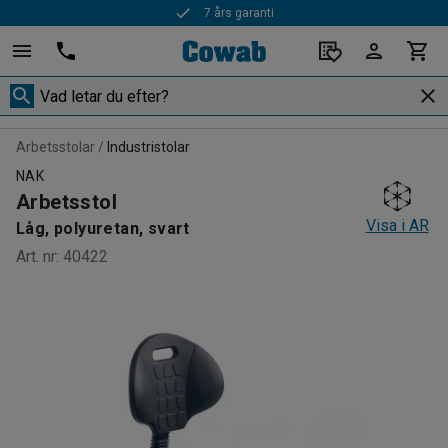
7 års garanti
Snabba leveranser
Arbetsstolar
Industristolar
NAK
Arbetsstol
Visa i AR
Låg, polyuretan, svart
Art. nr
:
40422