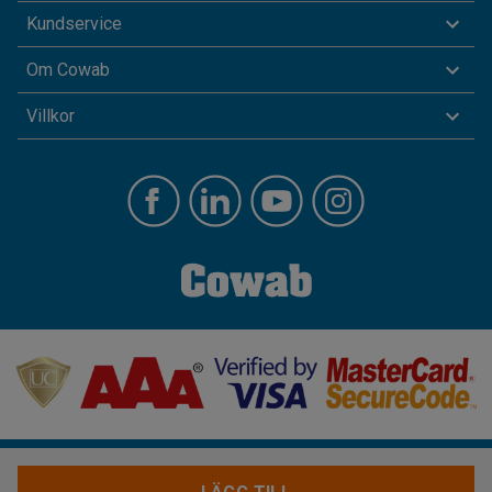
Kundservice
Om Cowab
Villkor