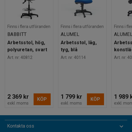
Finns i flera utföranden
Finns i flera utföranden
Finns i fl
BABBITT
ALUMEL
ALUME
Arbetsstol, hög,
Arbetsstol, låg,
Arbetsst
polyuretan, svart
tyg, blå
konstlä
Art. nr
:
40812
Art. nr
:
40114
Art. nr
:
40
2 369 kr
1 799 kr
1 989 
KÖP
KÖP
exkl. moms
exkl. moms
exkl. mo
Kontakta oss