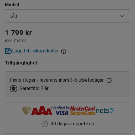
Modell
Låg
Hög
1 799 kr
exkl. moms
Låg
Lägg till i inköpslistan
Tillgänglighet
Finns i lager
leverans inom 3
5 arbetsdagar
‑
‑
Garantitid 7 år
30 dagars öppet köp