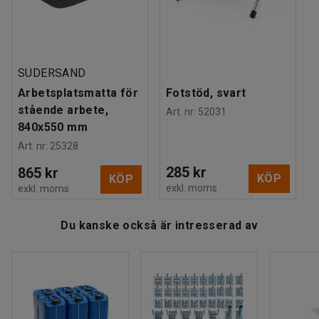
SUDERSAND
Arbetsplatsmatta för
Fotstöd, svart
stående arbete,
Art. nr
:
52031
840x550 mm
Art. nr
:
25328
285 kr
865 kr
KÖP
KÖP
exkl. moms
exkl. moms
Du kanske också är intresserad av