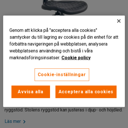
Genom att klicka på "acceptera alla cookies"
samtycker du till lagring av cookies på din enhet för att
förbättra navigeringen på webbplatsen, analysera
webbplatsens användning och bistå i våra
marknadsföringsinsatser.
Cookie policy
Liknande produkter
Cookie-inställningar
Stryktåligt material
För tuffa arbetsmiljöer
Avvisa alla
Acceptera alla cookies
Anpassningsbar höjd och djup
Industristol med gashöjdsinställning och mjuk sits och
ryggstöd. Stolens ryggstöd kan justeras i djup- och höjdled.
Läs mer