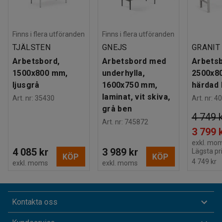
Finns i flera utföranden
Finns i flera utföranden
TJÄLSTEN
GNEJS
GRANIT
Arbetsbord,
Arbetsbord med
Arbets
1500x800 mm,
underhylla,
2500x8
ljusgrå
1600x750 mm,
härdad 
laminat, vit skiva,
Art. nr
:
35430
Art. nr
:
40
grå ben
4 749 
Art. nr
:
745872
3 799 
exkl. mo
4 085 kr
3 989 kr
Lägsta pr
KÖP
KÖP
4 749 kr
exkl. moms
exkl. moms
Kontakta oss