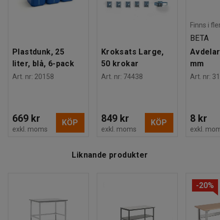
Finns i fl
BETA
Plastdunk, 25
Kroksats Large,
Avdelar
liter, blå, 6-pack
50 krokar
mm
Art. nr
:
20158
Art. nr
:
74438
Art. nr
:
31
669 kr
849 kr
8 kr
KÖP
KÖP
exkl. moms
exkl. moms
exkl. mo
Liknande produkter
-20%