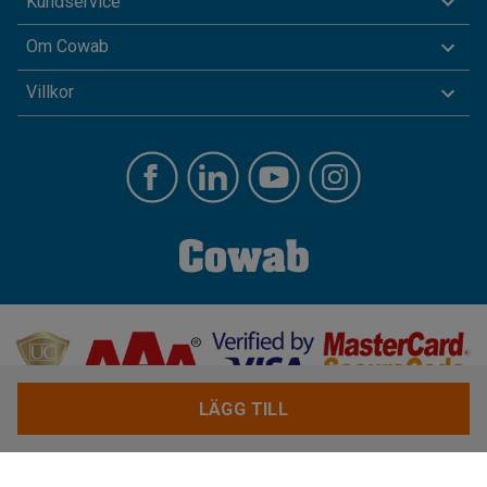
Kundservice
Om Cowab
Villkor
LÄGG TILL