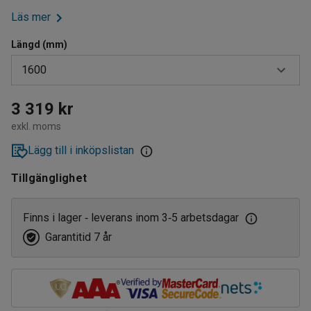
Läs mer
Längd (mm)
1600
1600
3 319 kr
exkl. moms
2000
Lägg till i inköpslistan
2400
Tillgänglighet
Finns i lager
leverans inom 3
5 arbetsdagar
‑
‑
Garantitid 7 år