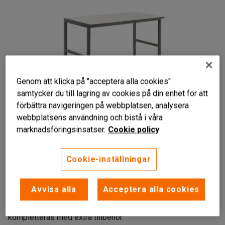
Genom att klicka på "acceptera alla cookies"
samtycker du till lagring av cookies på din enhet för att
förbättra navigeringen på webbplatsen, analysera
webbplatsens användning och bistå i våra
marknadsföringsinsatser.
Cookie policy
Liknande produkter
Slitstark bänkskiva
Cookie-inställningar
Manuellt justerbar i höjdled
Kan anpassas efter dina behov
Avvisa alla
Acceptera alla cookies
Pålitligt och slitstarkt arbetsbord som kan justeras i höjdled
för bättre och mer ergonomisk arbetsställning. Kan
kompletteras med extra tillbehör.