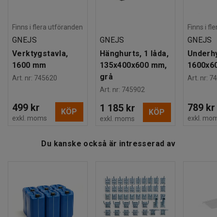
Maxbelastning
:
400
kg
etiketter och kroksats till verktygstavlan för en optimal
Rek. antal personer för hantering
:
1
förvaringslösning samt en arbetsplatsmatta för att minska
Estimerad hanteringstid/person
:
20
Min
Finns i flera utföranden
Finns i fl
belastningen på dina fötter och knän och öka
Vikt
:
41,13
kg
GNEJS
GNEJS
GNEJS
blodcirkulationen.
Montering
:
Levereras omonterad
Verktygstavla,
Hänghurts, 1 låda,
Underhy
1600 mm
135x400x600 mm,
1600x6
grå
Art. nr
:
745620
Art. nr
:
74
Art. nr
:
745902
499 kr
789 kr
1 185 kr
KÖP
KÖP
exkl. moms
exkl. mo
exkl. moms
Du kanske också är intresserad av