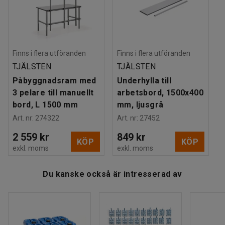
Färgkod stativ
:
RAL 9006
förhindrar att bordet rör sig under arbetet. Hjulen av
Material stativ
:
Stål
massivgummi är lättrullande, tystgående och har bra
Maxbelastning
:
150
kg
stötupptagningsförmåga.
Hjultyp
:
4 länkhjul
Slitbana
:
Massivgummi
Finns i flera utföranden
Finns i flera utföranden
Bordet är försett med en underhylla för praktisk förvaring.
Vikt
:
71
kg
TJÄLSTEN
TJÄLSTEN
Du kan bygga på detta höj- och sänkbara packbord med
Montering
:
Levereras omonterad
påbyggnadsram, verktygspanel och pelare för plåthyllor
Påbyggnadsram med
Underhylla till
som ger ökade förvaringsmöjligheter.
3 pelare till manuellt
arbetsbord, 1500x400
bord, L 1500 mm
mm, ljusgrå
Tänk även på att komplettera bordet med smådelsbackar,
Art. nr
:
274322
Art. nr
:
27452
etiketter och kroksatser och tejphållare för en praktisk
2 559 kr
849 kr
arbetsstation, samt en tröskelbrygga så du enkelt kan ta
KÖP
KÖP
exkl. moms
exkl. moms
dig förbi små hinder på vägen.
Du kanske också är intresserad av