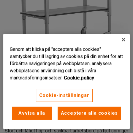
Genom att klicka på "acceptera alla cookies"
samtycker du till lagring av cookies på din enhet för att
förbättra navigeringen på webbplatsen, analysera
webbplatsens användning och bistå i våra
marknadsföringsinsatser.
Cookie policy
Cookie-inställningar
Höj- och sänkbart med vev
Mobil arbetsstation
Avvisa alla
Acceptera alla cookies
Praktisk underhylla
Stort och tåligt höj- och sänkbart arbetsbord på hjul som ger