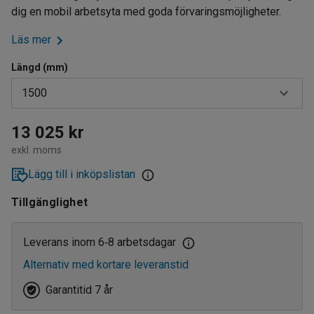
dig en mobil arbetsyta med goda förvaringsmöjligheter.
Läs mer
Längd (mm)
1500
1200
13 025 kr
exkl. moms
1500
Lägg till i inköpslistan
2000
Tillgänglighet
Leverans inom 6
8 arbetsdagar
‑
Alternativ med kortare leveranstid
Garantitid 7 år