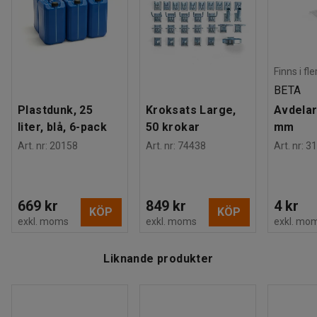
Finns i fl
BETA
Plastdunk, 25
Kroksats Large,
Avdelar
liter, blå, 6-pack
50 krokar
mm
Art. nr
:
20158
Art. nr
:
74438
Art. nr
:
31
669 kr
849 kr
4 kr
KÖP
KÖP
exkl. moms
exkl. moms
exkl. mo
Liknande produkter