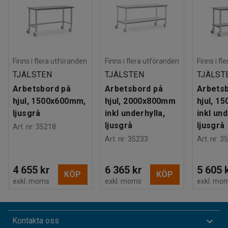
Finns i flera utföranden
Finns i flera utföranden
Finns i fl
TJÄLSTEN
TJÄLSTEN
TJÄLST
Arbetsbord på
Arbetsbord på
Arbets
hjul, 1500x600mm,
hjul, 2000x800mm
hjul, 1
ljusgrå
inkl underhylla,
inkl und
ljusgrå
ljusgrå
Art. nr
:
35218
Art. nr
:
35233
Art. nr
:
35
4 655 kr
6 365 kr
5 605 
KÖP
KÖP
exkl. moms
exkl. moms
exkl. mo
Kontakta oss