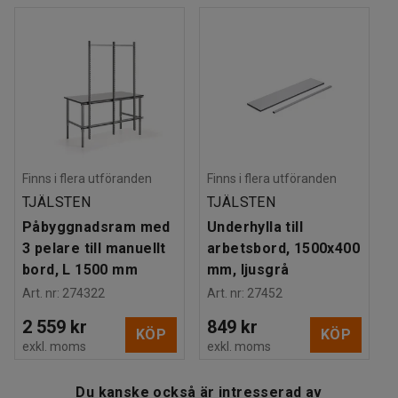
Färgkod stativ
:
RAL 9006
verktygspanel och pelare för plåthyllor som ger ökade
Material stativ
:
Stål
förvaringsmöjligheter.
Maxbelastning
:
400
kg
Rek. antal personer för hantering
:
2
Tänk även på att komplettera med andra smarta tillbehör
Estimerad hanteringstid/person
:
45
Min
såsom tejphållare, kroksatser till verktygspanelen och
Vikt
:
41,13
kg
lådhurts för en komplett arbetsplats. Och med en
Montering
:
Levereras omonterad
arbetsplatsmatta minskar du belastningen på dina fötter
och knän samt ökar din blodcirkulation.
Finns i flera utföranden
Finns i flera utföranden
TJÄLSTEN
TJÄLSTEN
Påbyggnadsram med
Underhylla till
3 pelare till manuellt
arbetsbord, 1500x400
bord, L 1500 mm
mm, ljusgrå
Art. nr
:
274322
Art. nr
:
27452
2 559 kr
849 kr
KÖP
KÖP
exkl. moms
exkl. moms
Du kanske också är intresserad av