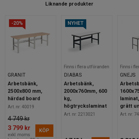
Liknande produkter
-20%
NYHET
Finns i flera utföranden
Finns i fl
GRANIT
DIABAS
GNEJS
Arbetsbänk,
Arbetsbänk,
Arbetsb
2500x800 mm,
2000x760mm, 600
1600x7
härdad board
kg,
laminat,
högtryckslaminat
grått u
Art. nr
:
40019
Art. nr
:
2213021
Art. nr
:
74
4 749 kr
3 799 kr
KÖP
exkl. moms