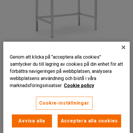
Genom att klicka på "acceptera alla cookies"
samtycker du till lagring av cookies på din enhet för att
Liknande produkter
förbättra navigeringen på webbplatsen, analysera
webbplatsens användning och bistå i våra
Stryktålig laminatskiva
marknadsföringsinsatser.
Cookie policy
Manuellt justerbar höjd
Påbyggnadsbar
Cookie-inställningar
Stabilt arbetsbord med manuellt justerbart stativ med
fyrkantsprofil och en stryktålig bordsskiva i
Avvisa alla
Acceptera alla cookies
högtryckslaminat.