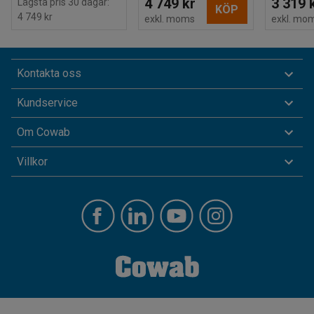
4 749 kr
3 319 
Lägsta pris 30 dagar:
KÖP
4 749 kr
exkl. moms
exkl. mo
Kontakta oss
Kundservice
Om Cowab
Villkor