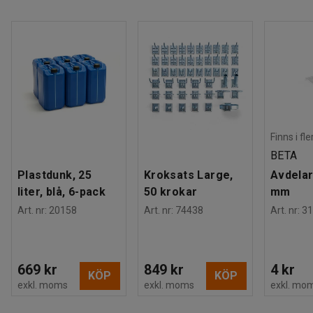
Finns i fl
BETA
Plastdunk, 25
Kroksats Large,
Avdelar
liter, blå, 6-pack
50 krokar
mm
Art. nr
:
20158
Art. nr
:
74438
Art. nr
:
31
669 kr
849 kr
4 kr
KÖP
KÖP
exkl. moms
exkl. moms
exkl. mo