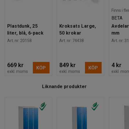
Estimerad hanteringstid/person
:
15
Min
Vikt
:
65,01
kg
Finns i fl
Montering
:
Levereras monterad
BETA
Tester
:
EN 16121:2023
Plastdunk, 25
Kroksats Large,
Avdelar
Kvalitets- & miljöbedömning
:
liter, blå, 6-pack
50 krokar
mm
EPD, Byggvarubedömd ID: 139208
Art. nr
:
20158
Art. nr
:
74438
Art. nr
:
31
669 kr
849 kr
4 kr
KÖP
KÖP
Media
exkl. moms
exkl. moms
exkl. mo
Se produkt i 3D
Liknande produkter