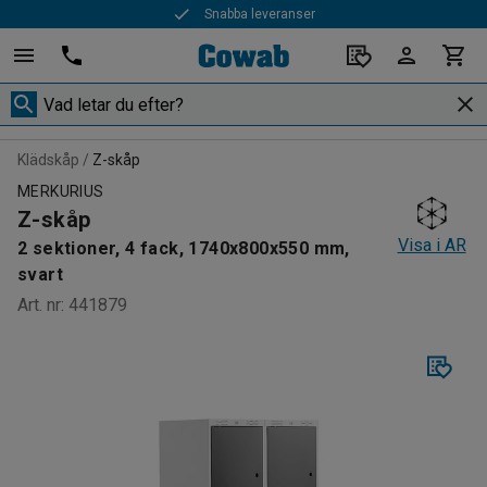
Snabba leveranser
Klädskåp
Z-skåp
MERKURIUS
Z-skåp
Visa i AR
2 sektioner, 4 fack, 1740x800x550 mm,
svart
Art. nr
:
441879