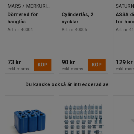
MARS / MERKURIUS
Höjd
:
1740
mm
Bredd
:
800
mm
Dörrvred för
Cylinderlås, 2
ASSA d
Djup
:
550
mm
hänglås
nycklar
för hän
Dörrtyp
:
Dubbelplåt
Art. nr
:
40004
Art. nr
:
40005
Art. nr
:
41
Tjocklek dörr
:
15
mm
Plåttjocklek dörr
:
0,8
mm
Plåttjocklek stomme
:
0,7
mm
Sektionsbredd
:
400
mm
73 kr
90 kr
129 kr
Tak
:
Plant
KÖP
KÖP
exkl. moms
exkl. moms
exkl. mo
Färg dörr
:
Svart
Färgkod dörr
:
RAL 9005
Du kanske också är intresserad av
Material stomme
:
Stålplåt
Färg stomme
:
Ljusgrå
Färgkod stomme
:
RAL 7035
Material dörr
:
Stålplåt
Antal dörrar
:
4
Antal sektioner
:
2
Rek. antal personer för hantering
:
2