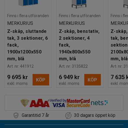
Finns i flera utföranden
Finns i flera utföranden
Finns i fl
MERKURIUS
MERKURIUS
MERKUR
Z-skåp, sluttande
Z-skåp, benstativ,
Z-skåp,
tak, 3 sektioner, 6
2 sektioner, 4
tak, ben
fack,
fack,
sektion
1900x1200x550
1940x800x550
2100x8
mm, blå
mm, blå
mm, blå
Art. nr
:
441912
Art. nr
:
3135822
Art. nr
:
31
9 695 kr
6 949 kr
7 635 
KÖP
KÖP
exkl. moms
exkl. moms
exkl. mo
Garantitid 7 år
30 dagars öppet köp