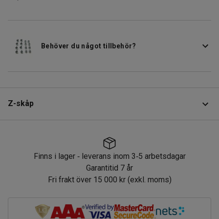
Behöver du något tillbehör?
Z-skåp
Produktinformation
Finns i lager
leverans inom 3
5 arbetsdagar
‑
‑
Klädskåp som är uppdelat i två skåp med två fack vardera
Garantitid 7 år
för smidig klädförvaring. Detta Z-skåp passar in i lokaler
Fri frakt över 15 000 kr (exkl. moms)
Finns i lager
leverans inom 3
5 arbetsdagar
med begränsat utrymme som exempelvis gym,
‑
‑
omklädningsrum på arbetsplatser och skolor.
Skåpets stomme och dörrar är tillverkade i stryktålig,