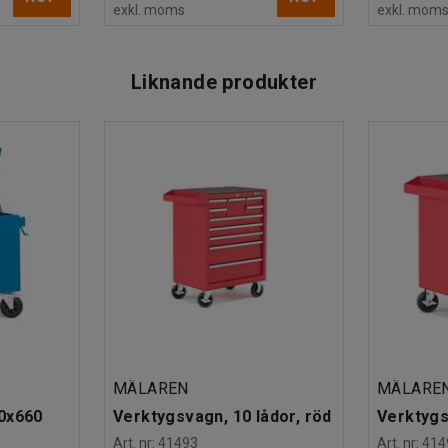
exkl. moms
exkl. mom
Liknande produkter
MÄLAREN
MÄLARE
0x660
Verktygsvagn, 10 lådor, röd
Verktygs
Art. nr
:
41493
Art. nr
:
414