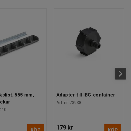
kslist, 555 mm,
Adapter till IBC-container
ackar
Art. nr
:
73938
410
179 kr
KÖP
KÖP