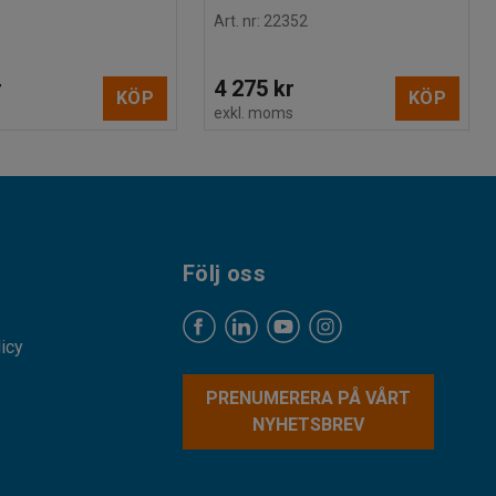
Art. nr
:
22352
r
4 275 kr
KÖP
KÖP
s
exkl. moms
Följ oss
licy
PRENUMERERA PÅ VÅRT
NYHETSBREV