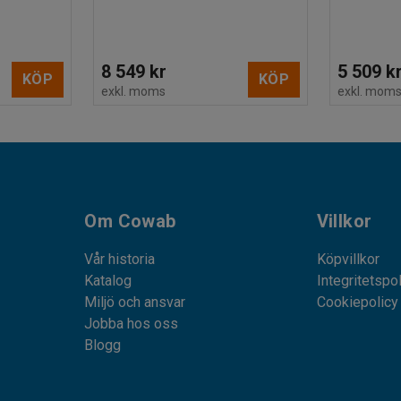
8 549 kr
5 509 k
KÖP
KÖP
exkl. moms
exkl. mom
Om Cowab
Villkor
Vår historia
Köpvillkor
Katalog
Integritetspo
Miljö och ansvar
Cookiepolicy
Jobba hos oss
Blogg