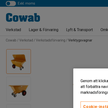
exkl. moms
Verkstad
Lager & Förvaring
Lyft & Transport
Omk
Cowab
Verkstad
Verkstadsförvaring
Verktygsvagnar
Genom att klicka
att förbättra na
marknadsförings
Cookie-instä