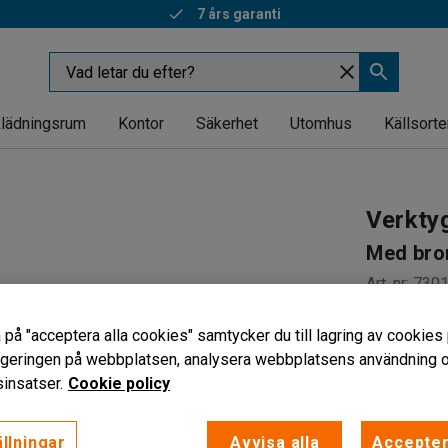
7 års garanti
lädningsrum
Kontor
Säkerhet
Utomhus
Källsorte
Verkty
Med bro
Art. nr
:
730
För störr
 på "acceptera alla cookies" samtycker du till lagring av cookies 
Stabil kon
vigeringen på webbplatsen, analysera webbplatsens användning oc
Med tippö
insatser.
Cookie policy
13 995 
llningar
Avvisa alla
Accepter
exkl. moms