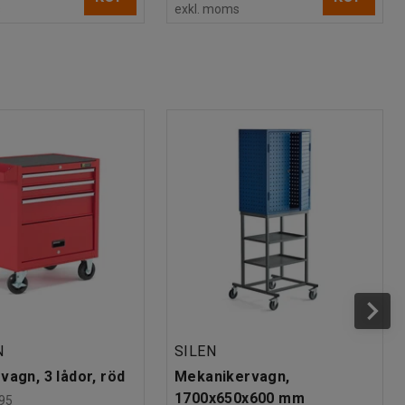
s
exkl. moms
N
SILEN
vagn, 3 lådor, röd
Mekanikervagn,
1700x650x600 mm
95