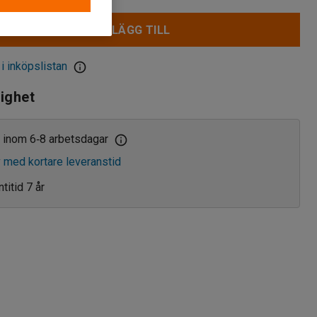
LÄGG TILL
 i inköpslistan
lighet
 inom 6
8 arbetsdagar
‑
v med kortare leveranstid
titid 7 år