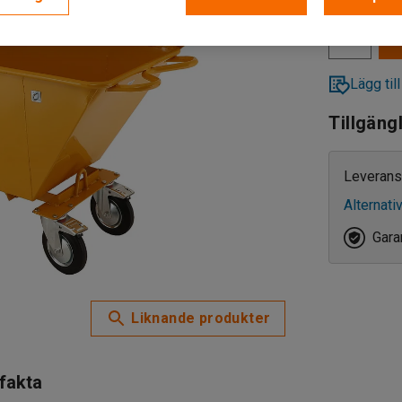
Lägg till
Tillgäng
Leverans
Alternati
Garan
Liknande produkter
 fakta