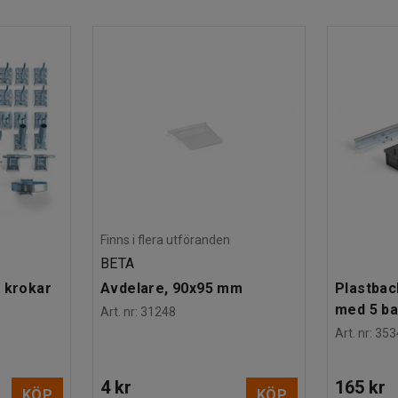
ar och andra hinder på vägen.
som är säker kan verktygsvagens lock låsas med
pöglor som gör att du enkelt kan tömma och
Finns i flera utföranden
BETA
 krokar
Avdelare, 90x95 mm
Plastbac
med 5 b
Art. nr
:
31248
Art. nr
:
353
4 kr
165 kr
KÖP
KÖP