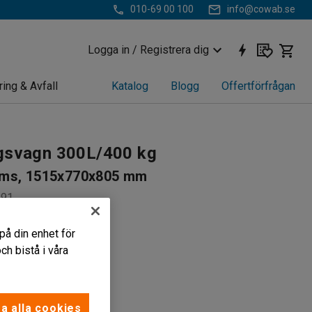
010-69 00 100
info@cowab.se
Logga in / Registrera dig
ring & Avfall
Katalog
Blogg
Offertförfrågan
gsvagn 300L/400 kg
ms, 1515x770x805 mm
191
e verktyg och redskap
på din enhet för
struktion
h bistå i våra
glor
kr
a alla cookies