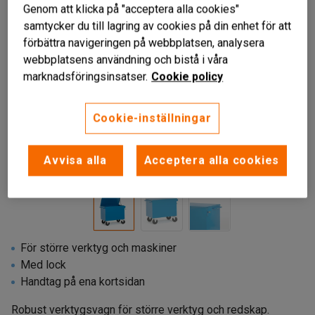
Genom att klicka på "acceptera alla cookies"
samtycker du till lagring av cookies på din enhet för att
förbättra navigeringen på webbplatsen, analysera
webbplatsens användning och bistå i våra
marknadsföringsinsatser.
Cookie policy
Cookie-inställningar
Liknande produkter
Avvisa alla
Acceptera alla cookies
För större verktyg och maskiner
Med lock
Handtag på ena kortsidan
Robust verktygsvagn för större verktyg och redskap.