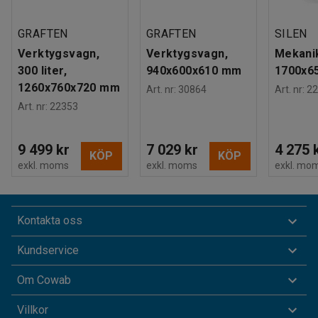
GRAFTEN
GRAFTEN
SILEN
Verktygsvagn,
Verktygsvagn,
Mekani
300 liter,
940x600x610 mm
1700x6
1260x760x720 mm
Art. nr
:
30864
Art. nr
:
22
Art. nr
:
22353
9 499 kr
7 029 kr
4 275 
KÖP
KÖP
exkl. moms
exkl. moms
exkl. mo
Kontakta oss
Kundservice
Om Cowab
Villkor