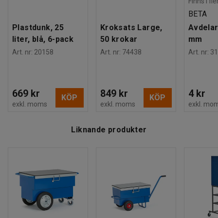
Finns i fl
BETA
Plastdunk, 25
Kroksats Large,
Avdelar
liter, blå, 6-pack
50 krokar
mm
Art. nr
:
20158
Art. nr
:
74438
Art. nr
:
31
669 kr
849 kr
4 kr
KÖP
KÖP
exkl. moms
exkl. moms
exkl. mo
Liknande produkter