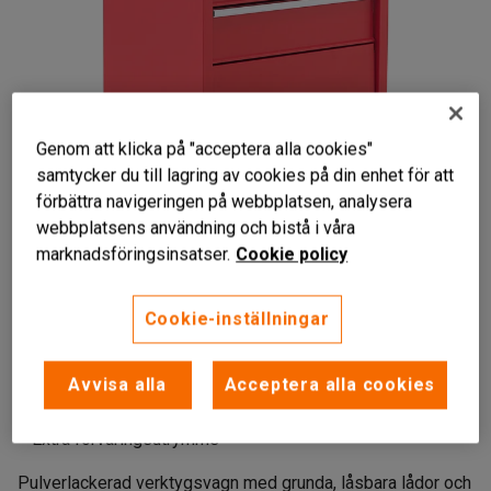
Genom att klicka på "acceptera alla cookies"
samtycker du till lagring av cookies på din enhet för att
förbättra navigeringen på webbplatsen, analysera
webbplatsens användning och bistå i våra
Liknande produkter
marknadsföringsinsatser.
Cookie policy
Cookie-inställningar
Avvisa alla
Acceptera alla cookies
Toppskiva med gummimatta
Tre låsbara lådor
Extra förvaringsutrymme
Pulverlackerad verktygsvagn med grunda, låsbara lådor och