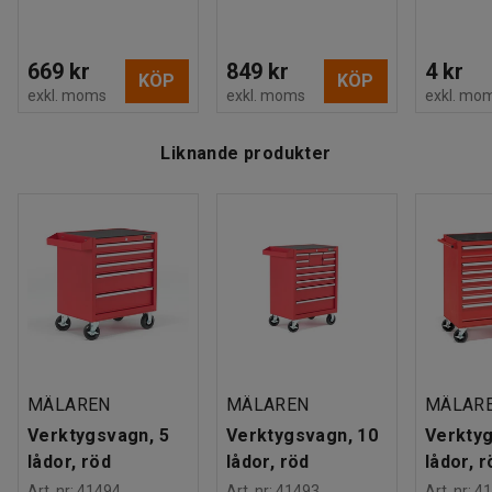
669 kr
849 kr
4 kr
KÖP
KÖP
exkl. moms
exkl. moms
exkl. mo
Liknande produkter
MÄLAREN
MÄLAREN
MÄLAR
Verktygsvagn, 5
Verktygsvagn, 10
Verktyg
lådor, röd
lådor, röd
lådor, r
Art. nr
:
41494
Art. nr
:
41493
Art. nr
:
41