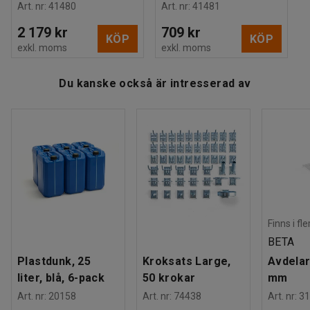
Art. nr
:
41480
Art. nr
:
41481
2 179 kr
709 kr
KÖP
KÖP
exkl. moms
exkl. moms
Du kanske också är intresserad av
Finns i fl
BETA
Plastdunk, 25
Kroksats Large,
Avdelar
liter, blå, 6-pack
50 krokar
mm
Art. nr
:
20158
Art. nr
:
74438
Art. nr
:
31