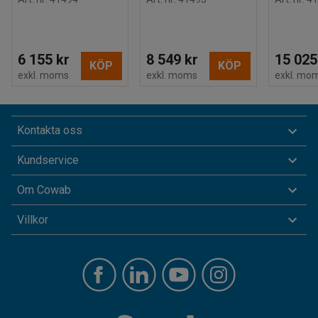
6 155 kr
8 549 kr
15 025
KÖP
KÖP
exkl. moms
exkl. moms
exkl. mo
Kontakta oss
Kundservice
Om Cowab
Villkor