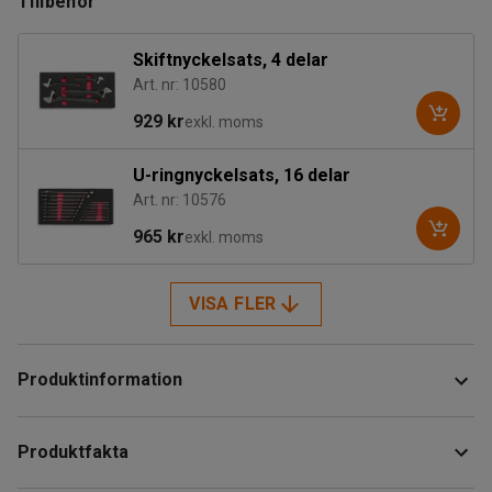
Tillbehör
Skiftnyckelsats, 4 delar
Art. nr: 10580
929 kr
exkl. moms
U-ringnyckelsats, 16 delar
Art. nr: 10576
965 kr
exkl. moms
VISA FLER
Produktinformation
Robust verkstadsvagn som ger goda förvaringsmöjligheter
Produktfakta
för verktyg, maskiner och andra redskap. Vagnen är
tillverkad i pulverlackerad stålplåt som ger en hård och