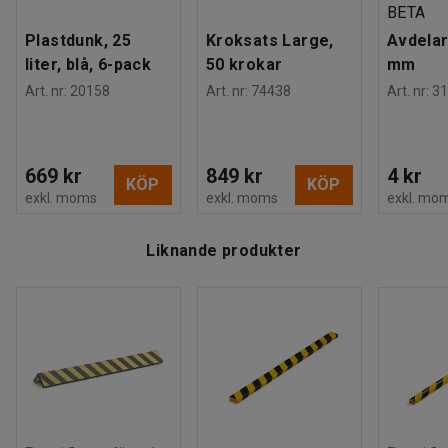
BETA
Plastdunk, 25
Kroksats Large,
Avdelar
liter, blå, 6-pack
50 krokar
mm
Art. nr
:
20158
Art. nr
:
74438
Art. nr
:
31
669 kr
849 kr
4 kr
KÖP
KÖP
exkl. moms
exkl. moms
exkl. mo
Liknande produkter