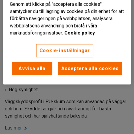
Genom att klicka på "acceptera alla cookies"
samtycker du till lagring av cookies på din enhet för att
förbättra navigeringen på webbplatsen, analysera
webbplatsens användning och bistå i våra
marknadsföringsinsatser.
Cookie policy
Cookie-inställningar
Avvisa alla
Acceptera alla cookies
PU-skum
Enkel att fästa
Hög synlighet
Väggskyddsprofil i PU-skum som kan användas på väggar
och hörn. Skyddet är gul- och svartrandigt för bästa
synlighet och har självhäftande baksida.
Läs mer