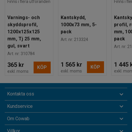
Finns i flera utföranden
Finns i fl
Varnings- och
Kantskydd,
Kantsky
skyddsprofil,
1000x73 mm, 5-
profil, 
1200x125x125
pack
mm, 10
mm, Tj 25 mm,
pack
Art. nr
:
213324
gul, svart
Art. nr
:
21
Art. nr
:
310784
1 565 kr
1 445 
365 kr
KÖP
KÖP
exkl. moms
exkl. mo
exkl. moms
Kontakta oss
Kundservice
Om Cowab
Villkor