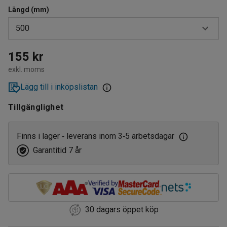
Längd (mm)
500
500
155 kr
exkl. moms
1200
Lägg till i inköpslistan
Tillgänglighet
Finns i lager
leverans inom 3
5 arbetsdagar
‑
‑
Garantitid 7 år
30 dagars öppet köp