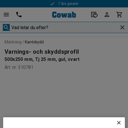
7 års garanti
Märkning
Kantskydd
Varnings- och skyddsprofil
500x250 mm, Tj 25 mm, gul, svart
Art. nr
:
310781