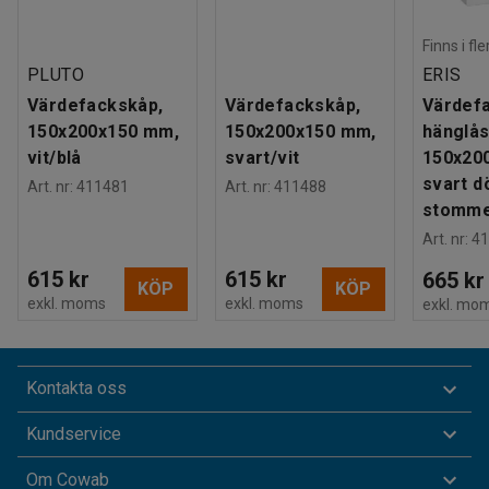
Finns i fl
PLUTO
ERIS
Värdefackskåp,
Värdefackskåp,
Värdef
150x200x150 mm,
150x200x150 mm,
hänglås
vit/blå
svart/vit
150x20
svart dö
Art. nr
:
411481
Art. nr
:
411488
stomm
Art. nr
:
41
615 kr
615 kr
665 kr
KÖP
KÖP
exkl. moms
exkl. moms
exkl. mo
Kontakta oss
Kundservice
Om Cowab