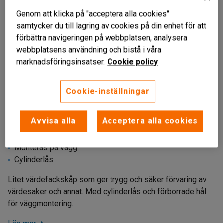
Genom att klicka på "acceptera alla cookies"
samtycker du till lagring av cookies på din enhet för att
förbättra navigeringen på webbplatsen, analysera
webbplatsens användning och bistå i våra
marknadsföringsinsatser.
Cookie policy
Cookie-inställningar
Liknande produkter
Avvisa alla
Acceptera alla cookies
Säker förvaring
Monteras på vägg
Cylinderlås
Litet värdefackskåp som ger trygg och säker förvaring av
värdesaker och annat. Med cylinderlås och förborrade hål
för väggmontering.