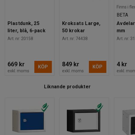
Färgkod stomme
:
RAL 7035
Detta småfacksskåp levereras med ett cylinderlås
Finns i fl
Färg dörr
:
Vit
inklusive två nycklar. Vill du ha en annan låsanordning finns
BETA
Färgkod dörr
:
RAL 9003
andra alternativ att välja som tillbehör (säljs separat).
Plastdunk, 25
Kroksats Large,
Avdelar
Rek. antal personer för hantering
:
1
liter, blå, 6-pack
50 krokar
mm
Estimerad hanteringstid/person
:
10
Min
Art. nr
:
20158
Art. nr
:
74438
Art. nr
:
31
Vikt
:
4,1
kg
Montering
:
Levereras monterad
Kvalitets- & miljöbedömning
:
Byggvarubedömd ID: 148356
669 kr
849 kr
4 kr
KÖP
KÖP
exkl. moms
exkl. moms
exkl. mo
Liknande produkter