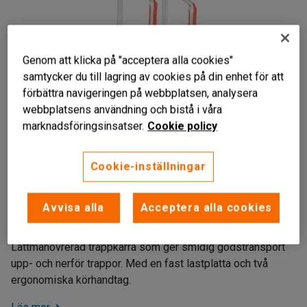
Genom att klicka på "acceptera alla cookies"
samtycker du till lagring av cookies på din enhet för att
förbättra navigeringen på webbplatsen, analysera
webbplatsens användning och bistå i våra
marknadsföringsinsatser.
Cookie policy
Cookie-inställningar
Lätt aluminiumkonstruktion
Kullagrade hjul och glidskenor
Avvisa alla
Acceptera alla cookies
Körhandtag med knogskydd
Lättmanövrerad trappkärra som ger smidig godstransport
upp- och nerför trappor. Med en fast lastplatta och två
ergonomiska körhandtag.