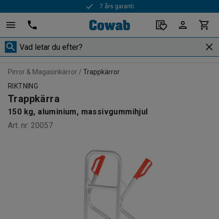
7 års garanti
Snabba leveranser
Pirror & Magasinkärror
Trappkärror
RIKTNING
Trappkärra
150 kg, aluminium, massivgummihjul
Art. nr
:
20057