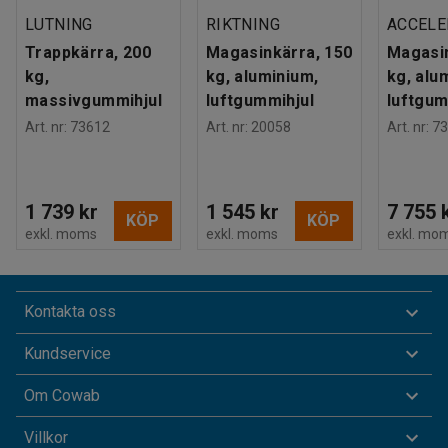
LUTNING
RIKTNING
ACCELE
Trappkärra, 200
Magasinkärra, 150
Magasin
kg,
kg, aluminium,
kg, alu
massivgummihjul
luftgummihjul
luftgum
Art. nr
:
73612
Art. nr
:
20058
Art. nr
:
73
1 739 kr
1 545 kr
7 755 
KÖP
KÖP
exkl. moms
exkl. moms
exkl. mo
Kontakta oss
Kundservice
Om Cowab
Villkor