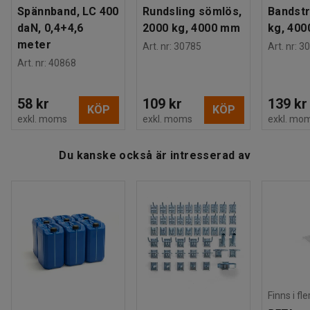
Spännband, LC 400
Rundsling sömlös,
Bandstr
daN, 0,4+4,6
2000 kg, 4000 mm
kg, 40
meter
Art. nr
:
30785
Art. nr
:
30
Art. nr
:
40868
58 kr
109 kr
139 kr
KÖP
KÖP
exkl. moms
exkl. moms
exkl. mo
Du kanske också är intresserad av
Finns i fl