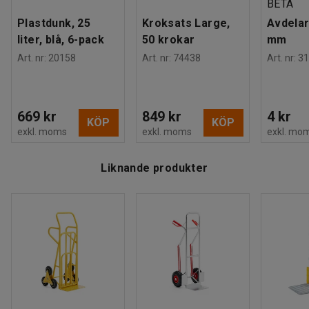
BETA
Plastdunk, 25
Kroksats Large,
Avdelar
liter, blå, 6-pack
50 krokar
mm
Art. nr
:
20158
Art. nr
:
74438
Art. nr
:
31
669 kr
849 kr
4 kr
KÖP
KÖP
exkl. moms
exkl. moms
exkl. mo
Liknande produkter