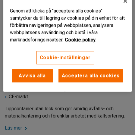
Genom att klicka på "acceptera alla cookies"
samtycker du till lagring av cookies på din enhet för att
förbättra navigeringen på webbplatsen, analysera
webbplatsens användning och bistå i våra
marknadsföringsinsatser.
Cookie policy
Cookie-inställningar
Avvisa alla
Acceptera alla cookies
Helsvetsad konstruktion
Underlättar avfallshantering
CE-märkt
Tippcontainer utan lock som ger smidig avfalls- och
materialhantering och förenklar arbetet med källsortering.
Läs mer