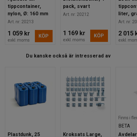
tippcontainer,
pack, svart
tippcon
Du kan komplettera containern med hjul, lock och
nylon, Ø: 160 mm
liter, gr
Art. nr
:
20212
källsorteringsmarkörer för att förenkla sorteringen
Art. nr
:
20213
Art. nr
:
20
ytterligare. Alla tillbehör säljs separat.
1 169 kr
1 059 kr
2 015 
KÖP
KÖP
exkl. moms
exkl. moms
exkl. mo
Denna tippcontainer är CE-märkt och klassificerad för
belastningskapacitet.
Du kanske också är intresserad av
Finns i fl
BETA
Plastdunk, 25
Kroksats Large,
Avdelar