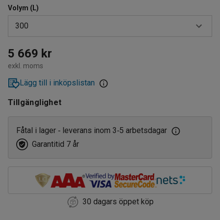
Volym (L)
300
150
5 669 kr
exkl. moms
300
Lägg till i inköpslistan
600
Tillgänglighet
900
1100
Fåtal i lager
leverans inom 3
5 arbetsdagar
‑
‑
Garantitid 7 år
1600
2000
2500
30 dagars öppet köp
3000