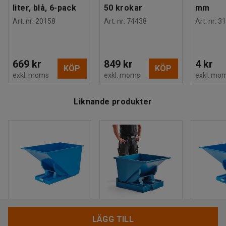
liter, blå, 6-pack
50 krokar
mm
Art. nr
:
20158
Art. nr
:
74438
Art. nr
:
31
669 kr
849 kr
4 kr
KÖP
KÖP
exkl. moms
exkl. moms
exkl. mo
Liknande produkter
EK
EK
EK
LÄGG TILL