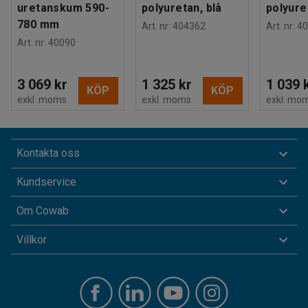
uretanskum 590-
polyuretan, blå
polyure
780 mm
Art. nr
:
404362
Art. nr
:
40
Art. nr
:
40090
3 069 kr
1 325 kr
1 039 
KÖP
KÖP
exkl. moms
exkl. moms
exkl. mo
Kontakta oss
Kundservice
Om Cowab
Villkor