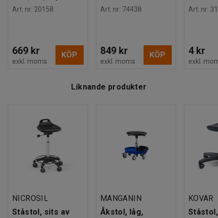
Art. nr
:
20158
Art. nr
:
74438
Art. nr
:
31
669 kr
849 kr
4 kr
KÖP
KÖP
exkl. moms
exkl. moms
exkl. mo
Liknande produkter
NICROSIL
MANGANIN
KOVAR
Ståstol, sits av
Åkstol, låg,
Ståstol,