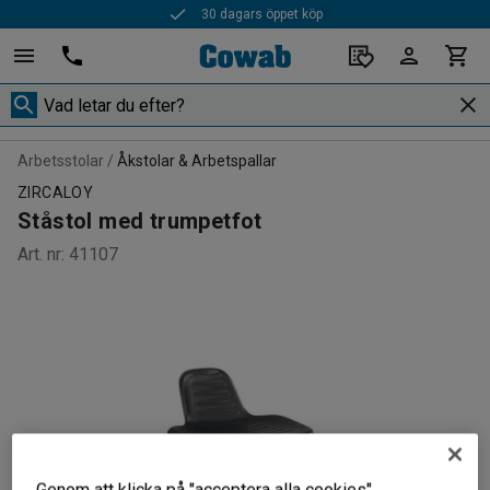
30 dagars öppet köp
Arbetsstolar
Åkstolar & Arbetspallar
ZIRCALOY
Ståstol med trumpetfot
Art. nr
:
41107
Genom att klicka på "acceptera alla cookies"