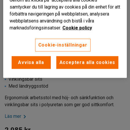
samtycker du till lagring av cookies på din enhet för att
förbättra navigeringen på webbplatsen, analysera
webbplatsens användning och bistå i våra
marknadsföringsinsatser.
Cookie policy
Cookie-inställningar
Liknande produkter
Avvisa alla
Acceptera alla cookies
Höj- och sänkbar
Vinklingsbar sits
Med ländryggsstöd
Ergonomisk arbetsstol med höj- och sänkfunktion och
vinklingsbar sits i polyuretan som ger god sittkomfort.
Läs mer
2 985 kr