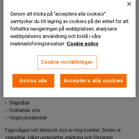
Genom att klicka på "acceptera alla cookies"
samtycker du till lagring av cookies på din enhet för att
förbättra navigeringen på webbplatsen, analysera
webbplatsens användning och bistå i våra
marknadsföringsinsatser.
Cookie policy
Cookie-inställningar
Liknande produkter
Avvisa alla
Acceptera alla cookies
Stapelbar
Sviktande sits
Högtryckslaminat
Figursågad och lättskött stol av hög kvalitet. Stolen är
stapelbar, vilket underlättar städning och förvaring.