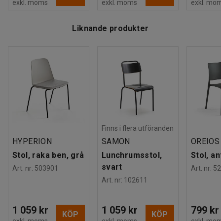
exkl. moms
exkl. moms
exkl. mo
Liknande produkter
Finns i flera utföranden
HYPERION
SAMON
OREIOS
Stol, raka ben, grå
Lunchrumsstol,
Stol, an
svart
Art. nr
:
503901
Art. nr
:
52
Art. nr
:
102611
1 059 kr
1 059 kr
799 kr
KÖP
KÖP
exkl. moms
exkl. moms
exkl. mo