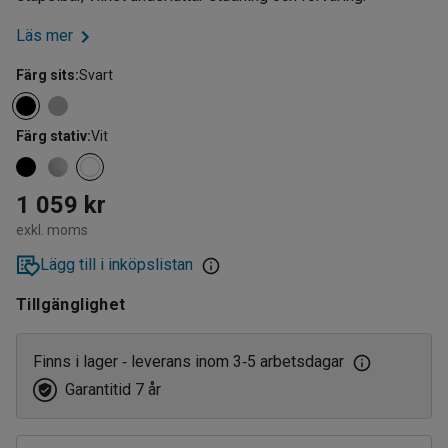
Läs mer
Färg sits
:
Svart
Färg stativ
:
Vit
1 059 kr
exkl. moms
Lägg till i inköpslistan
Tillgänglighet
Finns i lager
leverans inom 3
5 arbetsdagar
‑
‑
Garantitid 7 år