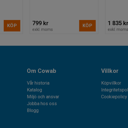
799 kr
1 835 k
KÖP
KÖP
exkl. moms
exkl. mom
Om Cowab
Villkor
Vår historia
Köpvillkor
Katalog
Integritetspo
Miljö och ansvar
Cookiepolicy
Jobba hos oss
Blogg