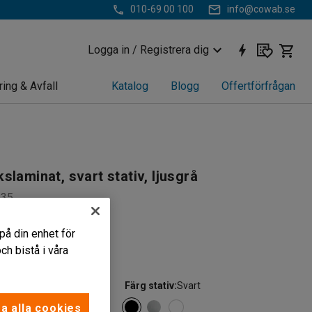
010-69 00 100
info@cowab.se
Logga in / Registrera dig
ring & Avfall
Katalog
Blogg
Offertförfrågan
slaminat, svart stativ, ljusgrå
135
på din enhet för
 sits
h bistå i våra
slaminat
usgrå
Färg stativ
:
Svart
a alla cookies