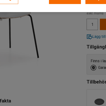
1 059 k
exkl. moms
Lägg till
Tillgäng
Finns i l
Garan
Tillbehö
 fakta