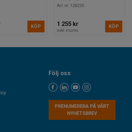
Art. nr
:
128235
r
1 255 kr
KÖP
KÖP
s
exkl. moms
Följ oss
licy
PRENUMERERA PÅ VÅRT
NYHETSBREV