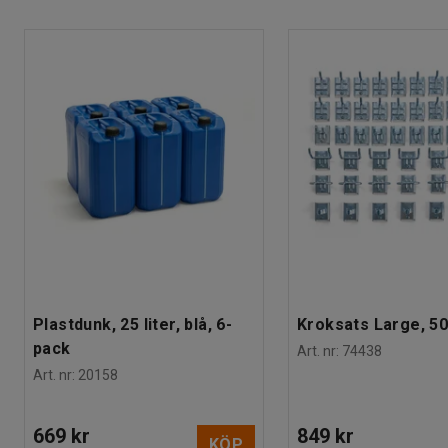
Färgkod sits
:
NCS S2500-N
Ladda ner monteringsanvisningar
Material sits
:
Högtryckslaminat
Materialspecifikation
:
Egger - U763 ST9
Färg stativ
:
Svart
Färgkod stativ
:
RAL 9005
Material stativ
:
Stål
Maxbelastning
:
100
kg
Rek. antal personer för hantering
:
1
Estimerad hanteringstid/person
:
15
Min
Vikt
:
4,75
kg
Montering
:
Levereras omonterad
Tester
:
EN 16139:2013
Plastdunk, 25 liter, blå, 6-
Kroksats Large, 50
pack
Art. nr
:
74438
Art. nr
:
20158
669 kr
849 kr
KÖP