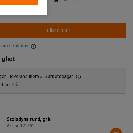
r
LÄGG TILL
 i inköpslistan
lighet
ager
leverans inom 3
5 arbetsdagar
‑
‑
titid 7 år
r
Stolsdyna rund, grå
Art. nr: 121682