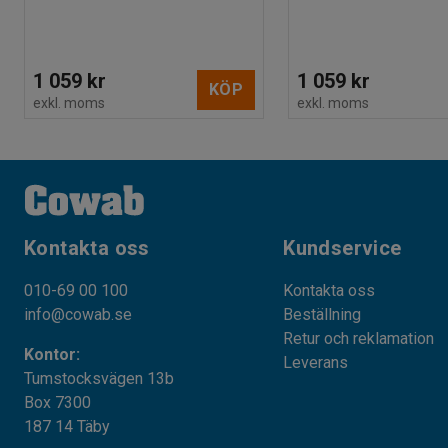
1 059 kr
1 059 kr
KÖP
exkl. moms
exkl. moms
Kontakta oss
Kundservice
010-69 00 100
Kontakta oss
info@cowab.se
Beställning
Retur och reklamation
Kontor:
Leverans
Tumstocksvägen 13b
Box 7300
187 14 Täby