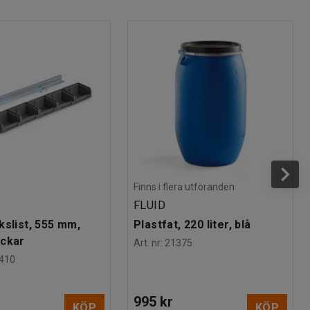
Finns i flera utföranden
FLUID
kslist, 555 mm,
Plastfat, 220 liter, blå
ackar
Art. nr
:
21375
410
995 kr
KÖP
KÖP