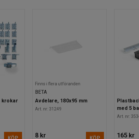
Finns i flera utföranden
BETA
 krokar
Avdelare, 180x95 mm
Plastbac
med 5 b
Art. nr
:
31249
Art. nr
:
353
8 kr
165 kr
KÖP
KÖP