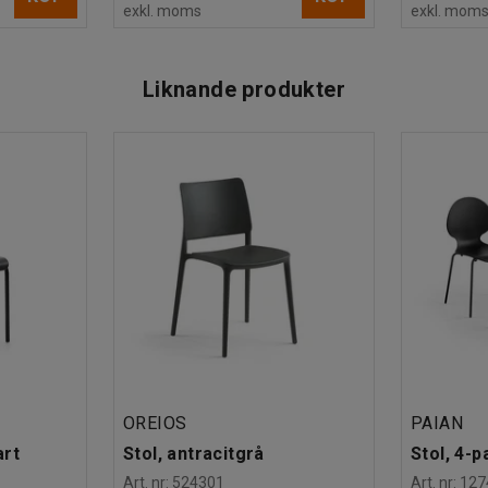
exkl. moms
exkl. mom
Liknande produkter
OREIOS
PAIAN
art
Stol, antracitgrå
Stol, 4-p
Art. nr
:
524301
Art. nr
:
127