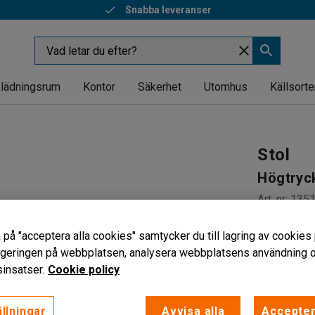
Snabba leveranser
lädningsrum
Kontor
Säkerhet
Utomhus
Källsorte
Stol
Högtryck
Art. nr
:
135
Stapelbar
 på "acceptera alla cookies" samtycker du till lagring av cookies 
Sviktande
vigeringen på webbplatsen, analysera webbplatsens användning oc
Högtryck
insatser.
Cookie policy
Färg sits
:
Lj
llningar
Avvisa alla
Accepter