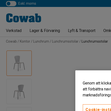
exkl. moms
Verkstad
Lager & Förvaring
Lyft & Transport
Omk
Cowab
Kontor
Lunchrum
Lunchrumsstolar
Lunchrumsstolar
Genom att klicka
att förbättra na
marknadsförings
Cookie-instä