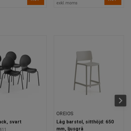
s
exkl. moms
OREIOS
ack, svart
Låg barstol, sitthöjd: 650
mm, ljusgrå
411