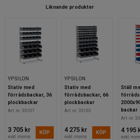
Liknande produkter
YPSILON
YPSILON
Stativ med
Stativ med
Ställ m
förrådsbackar, 36
förrådsbackar, 66
förråds
plockbackar
plockbackar
2000x9
backar
Art. nr
:
33107
Art. nr
:
33105
Art. nr
:
33
3 705 kr
4 275 kr
4 195 
KÖP
KÖP
exkl. moms
exkl. moms
exkl. mo