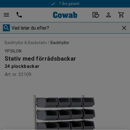
7 års garanti
Backhyllor & Backstativ
Backhyllor
YPSILON
Stativ med förrådsbackar
24 plockbackar
Art. nr
:
33109