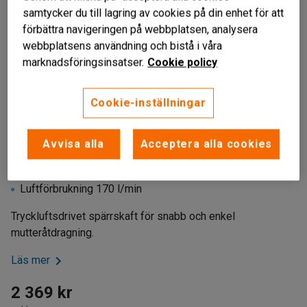
samtycker du till lagring av cookies på din enhet för att
förbättra navigeringen på webbplatsen, analysera
webbplatsens användning och bistå i våra
marknadsföringsinsatser.
Cookie policy
Cookie-inställningar
Liknande produkter
Avvisa alla
Acceptera alla cookies
Snabb och enkel åtdragning
Max. vridmoment 90 Nm
Luftförbrukning 170 l/min
Tryckluftsdrivet spärrskaft för snabb och enkel
mutteråtdragning.
Läs mer
2 369 kr