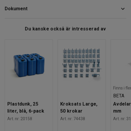
Rek. antal personer för hantering
:
1
l/min.
Dokument
Estimerad hanteringstid/person
:
5
Min
Vikt
:
1,41
kg
Ladda ner skötselråd
Du kanske också är intresserad av
Finns i fl
BETA
Plastdunk, 25
Kroksats Large,
Avdelar
liter, blå, 6-pack
50 krokar
mm
Art. nr
:
20158
Art. nr
:
74438
Art. nr
:
31