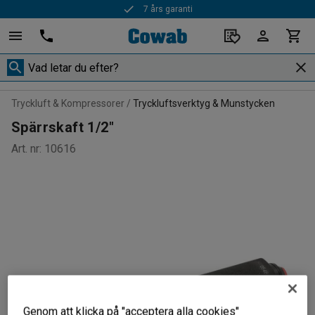
7 års garanti
Tryckluft & Kompressorer
Tryckluftsverktyg & Munstycken
Spärrskaft 1/2"
Art. nr
:
10616
Genom att klicka på "acceptera alla cookies"