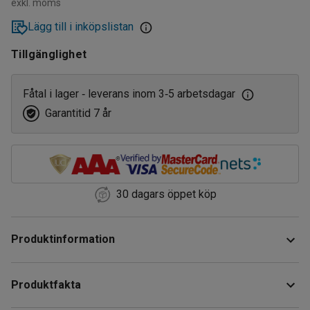
exkl. moms
Lägg till i inköpslistan
Tillgänglighet
Fåtal i lager
leverans inom 3
5 arbetsdagar
‑
‑
Garantitid 7 år
30 dagars öppet köp
Produktinformation
Tryckluftsdrivet spärrskaft 1/2 tum med komposithandtag.
Produktfakta
Maximalt vridmoment är 90 Nm och luftförbrukning är 170