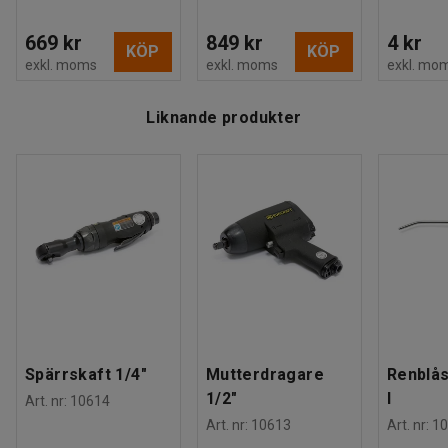
669 kr
849 kr
4 kr
KÖP
KÖP
exkl. moms
exkl. moms
exkl. mo
Liknande produkter
Spärrskaft 1/4"
Mutterdragare
Renblås
1/2"
l
Art. nr
:
10614
Art. nr
:
10613
Art. nr
:
10