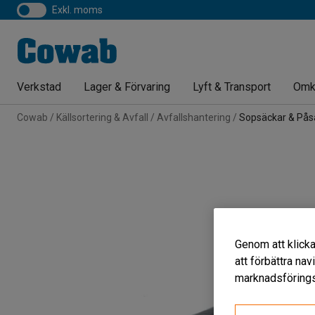
exkl. moms
Verkstad
Lager & Förvaring
Lyft & Transport
Omk
Cowab
Källsortering & Avfall
Avfallshantering
Sopsäckar & Pås
Genom att klicka
att förbättra na
marknadsförings