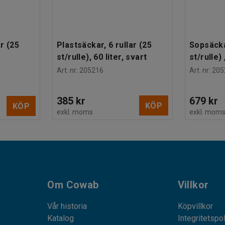
ar (25
Plastsäckar, 6 rullar (25
Sopsäckar
st/rulle), 60 liter, svart
st/rulle) 
Art. nr
:
205216
Art. nr
:
205
385 kr
679 kr
KÖP
KÖP
exkl. moms
exkl. mom
Om Cowab
Villkor
Vår historia
Köpvillkor
Katalog
Integritetspo