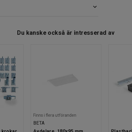
 och har en tjocklek på 50 µ. När de förbränns
sar.
Du kanske också är intresserad av
Finns i flera utföranden
BETA
 krokar
Avdelare, 180x95 mm
Plastbac