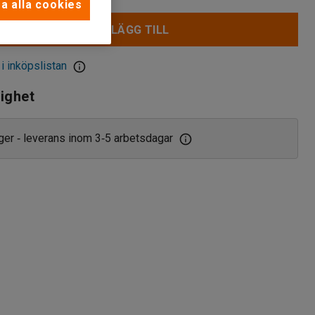
a alla cookies
LÄGG TILL
 i inköpslistan
lighet
ager
leverans inom 3
5 arbetsdagar
‑
‑