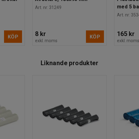
med 5 b
Art. nr
:
31249
Art. nr
:
353
8 kr
165 kr
KÖP
KÖP
exkl. moms
exkl. mom
Liknande produkter