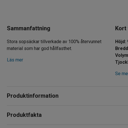
Sammanfattning
Kort
Stora sopsäckar tillverkade av 100% återvunnet
Höjd
:
material som har god hållfasthet.
Bred
Voly
Läs mer
Tjock
Se mer
Produktinformation
Sopsäckar med god hållfasthet som kan användas för att sorte
Produktfakta
Säckarna har en volym på 110 L.
Höjd
:
900
mm