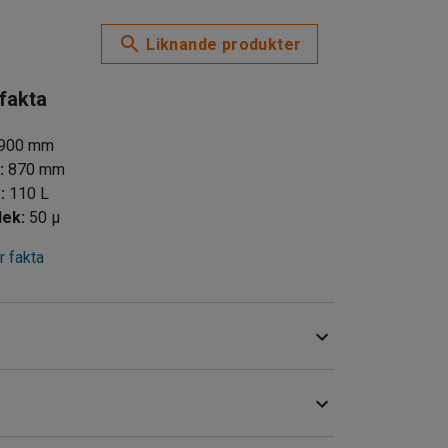
Liknande produkter
 fakta
900
mm
d
:
870
mm
m
:
110
L
lek
:
50 μ
 fakta
ra och hantera de flesta typer av avfall.