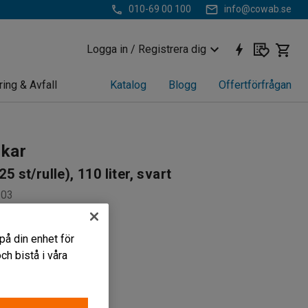
010-69 00 100
info@cowab.se
Logga in / Registrera dig
ring & Avfall
Katalog
Blogg
Offertförfrågan
kar
(25 st/rulle), 110 liter, svart
203
asthet
på din enhet för
h bistå i våra
t material