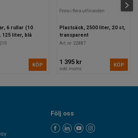
Finns i flera utföranden
, 6 rullar (10
Plastsäck, 2500 liter, 20 st,
, 125 liter, blå
transparent
210
Art. nr
:
22887
1 395 kr
KÖP
KÖP
s
exkl. moms
Följ oss
licy