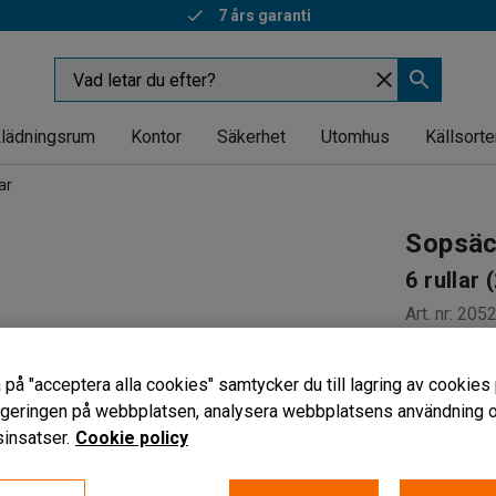
7 års garanti
lädningsrum
Kontor
Säkerhet
Utomhus
Källsorte
ar
Sopsäc
6 rullar 
Art. nr
:
205
God hållf
 på "acceptera alla cookies" samtycker du till lagring av cookies 
110 L
vigeringen på webbplatsen, analysera webbplatsens användning oc
Återvunne
insatser.
Cookie policy
585 kr
exkl. moms