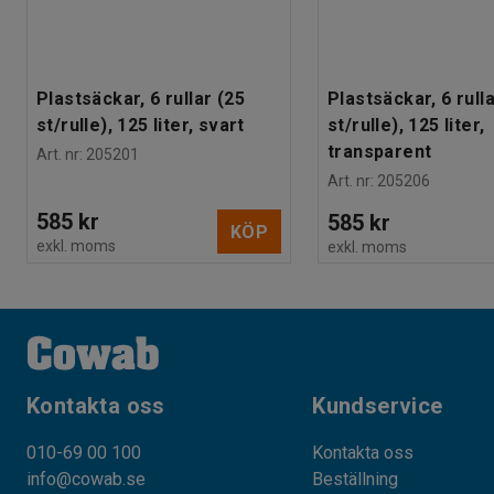
Plastsäckar, 6 rullar (25
Plastsäckar, 6 rull
st/rulle), 125 liter, svart
st/rulle), 125 liter,
transparent
Art. nr
:
205201
Art. nr
:
205206
585 kr
585 kr
KÖP
exkl. moms
exkl. moms
Kontakta oss
Kundservice
010-69 00 100
Kontakta oss
info@cowab.se
Beställning