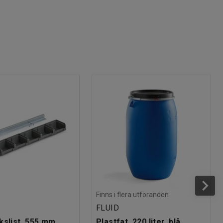
Finns i flera utföranden
FLUID
kslist, 555 mm,
Plastfat, 220 liter, blå