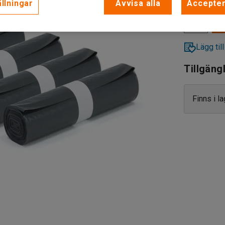
llningar
Avvisa alla
Accepter
Lägg till
Tillgäng
Finns i l