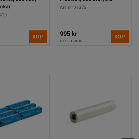
ackar
Art. nr
:
21375
410
995 kr
KÖP
KÖP
s
exkl. moms