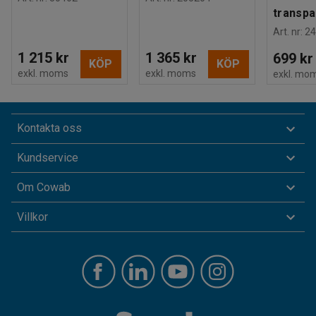
transpa
Art. nr
:
24
1 215 kr
1 365 kr
699 kr
KÖP
KÖP
exkl. moms
exkl. moms
exkl. mo
Kontakta oss
Kundservice
Om Cowab
Villkor