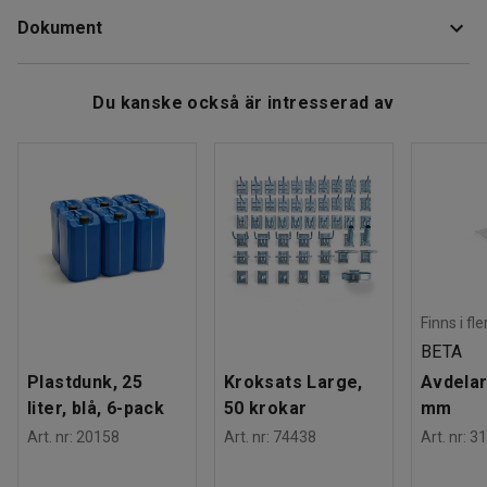
Höjd
:
1400
mm
Dokument
Bredd
:
850
mm
De miljövänliga säckarna är tillverkade av 100 % återvunnen
Volym
:
240
L
polyeten, som blir enbart till vatten och koldioxid vid
Tjocklek
:
60 μ
Ladda ner skötselråd
förbränning.
Du kanske också är intresserad av
Färg
:
Transparent
Material
:
Polyeten
Innehåller 10 säckar på en rulle. Finns i flera färger vilket
Antal / förpackning
:
15
underlättar avfallssorteringen.
Antal / rulle
:
10
Vikt
:
17,25
kg
Finns i fl
BETA
Plastdunk, 25
Kroksats Large,
Avdelar
liter, blå, 6-pack
50 krokar
mm
Art. nr
:
20158
Art. nr
:
74438
Art. nr
:
31