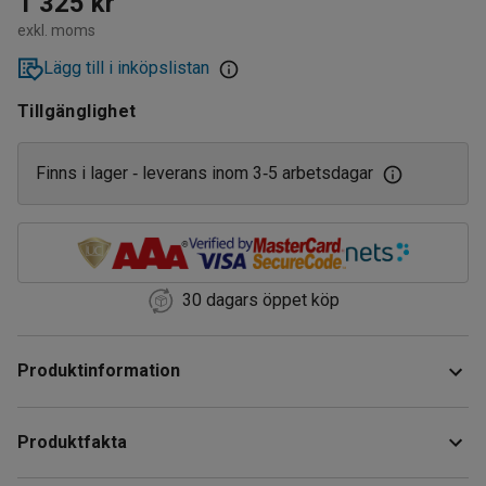
1 325 kr
exkl. moms
Lägg till i inköpslistan
Tillgänglighet
Finns i lager
leverans inom 3
5 arbetsdagar
‑
‑
30 dagars öppet köp
Produktinformation
Dessa sopsäckar passar utmärkt för sortering och
Produktfakta
hantering av de flesta typer av avfall tack vare att de är
både sega och starka.