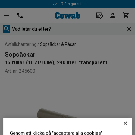
7 års garanti
Avfallshantering
Sopsäckar & Påsar
Sopsäckar
15 rullar (10 st/rulle), 240 liter, transparent
Art. nr
:
245600
Genom att klicka på "acceptera alla cookies"