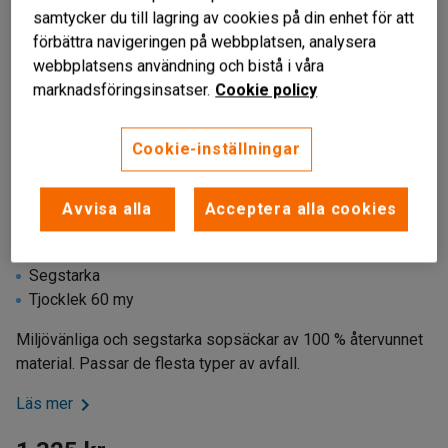
samtycker du till lagring av cookies på din enhet för att
förbättra navigeringen på webbplatsen, analysera
webbplatsens användning och bistå i våra
marknadsföringsinsatser.
Cookie policy
Cookie-inställningar
Avvisa alla
Acceptera alla cookies
Liknande produkter
Miljövänliga
Segstarka
Tjocklek 60 my
Miljövänliga och segstarka sopsäckar av 100 % återvunnet
material. Passar de flesta typer av avfall.
Läs mer