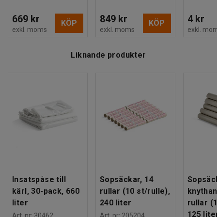
669 kr
849 kr
4 kr
KÖP
KÖP
exkl. moms
exkl. moms
exkl. mo
Liknande produkter
Insatspåse till
Sopsäckar, 14
Sopsäc
kärl, 30-pack, 660
rullar (10 st/rulle),
knythan
liter
240 liter
rullar (
125 lite
Art. nr
:
30462
Art. nr
:
205204