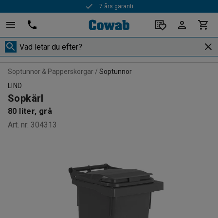
7 års garanti
Soptunnor & Papperskorgar
Soptunnor
LIND
Sopkärl
80 liter, grå
Art. nr
:
304313