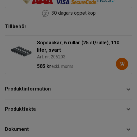
30 dagars öppet köp
Tillbehör
Sopsäckar, 6 rullar (25 st/rulle), 110
liter, svart
Art. nr: 205203
585 kr
exkl. moms
Produktinformation
Klassiskt, stabilt sopkärl som är utvecklat för god
Produktfakta
ergonomi. Det rejäla, greppvänliga handtaget och de stora
gummihjulen gör det lätt att hantera och förflytta kärlet, även
Höjd
:
940
mm
i snö och över trottoarkanter.
Dokument
Bredd
:
445
mm