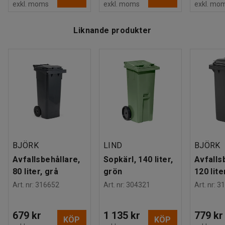
exkl. moms
exkl. moms
exkl. mo
Liknande produkter
BJÖRK
LIND
BJÖRK
Avfallsbehållare,
Sopkärl, 140 liter,
Avfalls
80 liter, grå
grön
120 lite
Art. nr
:
316652
Art. nr
:
304321
Art. nr
:
31
679 kr
1 135 kr
779 kr
KÖP
KÖP