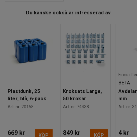
Du kanske också är intresserad av
Finns i fl
BETA
Plastdunk, 25
Kroksats Large,
Avdelar
liter, blå, 6-pack
50 krokar
mm
Art. nr
:
20158
Art. nr
:
74438
Art. nr
:
31
669 kr
849 kr
4 kr
KÖP
KÖP