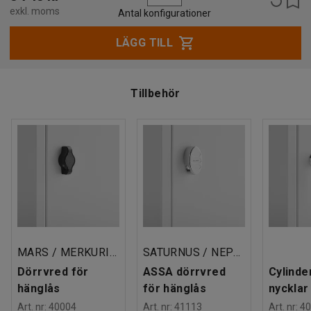
låsanordning som passar dig bäst.
exkl. moms
Antal konfigurationer
Ladda ner monteringsanvisningar
LÄGG TILL
Ladda ner skötselråd
Tillbehör
Produktfakta
Höjd
:
1740
mm
Bredd
:
300
mm
Djup
:
550
mm
Totalhöjd
:
1890
mm
Dörrtyp
:
Förstärkt enkelplåt
Tjocklek dörr
:
15
mm
Plåttjocklek dörr
:
0,8
mm
MARS / MERKURIUS
SATURNUS / NEPTUNUS / MERKURIUS
Plåttjocklek stomme
:
0,7
mm
Sektionsbredd
:
300
mm
Dörrvred för
ASSA dörrvred
Cylinder
Tak
:
Plant
hänglås
för hänglås
nycklar
Underrede
:
Sockel
Art. nr
:
40004
Art. nr
:
41113
Art. nr
:
40