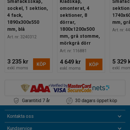
Småfacksskåp,
Klädskåp,
Småfac
sockel, 1 sektion,
omonterat, 4
sektion
4 fack,
sektioner, 8
1740x6
1890x300x550
dörrar,
mm, gr
mm, blå
1800x1200x500
Art. nr
:
44
mm, grå stomme,
Art. nr
:
3240312
mörkgrå dörr
Art. nr
:
116881
3 235 kr
5 329 
4 649 kr
KÖP
KÖP
exkl. moms
exkl. mo
exkl. moms
Garantitid 7 år
30 dagars öppet köp
Kontakta oss
Kundservice