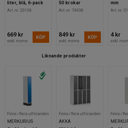
liter, blå, 6-pack
50 krokar
mm
Se produkt i 3D
Art. nr
:
20158
Art. nr
:
74438
Art. nr
:
31
669 kr
849 kr
4 kr
KÖP
KÖP
exkl. moms
exkl. moms
exkl. mo
Liknande produkter
Finns i flera utföranden
Finns i flera utföranden
Finns i fl
MERKURIUS
AKKA
MERKUR