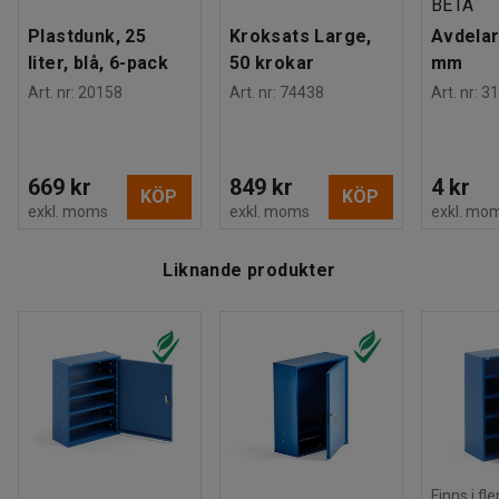
BETA
Montering
:
Levereras monterad
Plastdunk, 25
Kroksats Large,
Avdelar
Tester
:
EN 16121:2023
liter, blå, 6-pack
50 krokar
mm
Kvalitets- & miljöbedömning
:
Art. nr
:
20158
Art. nr
:
74438
Art. nr
:
31
Byggvarubedömd ID: 157466
669 kr
849 kr
4 kr
KÖP
KÖP
exkl. moms
exkl. moms
exkl. mo
Liknande produkter
Finns i fl