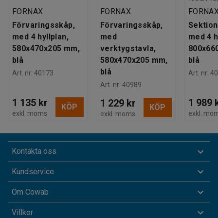
FORNAX
FORNAX
FORNA
Förvaringsskåp,
Förvaringsskåp,
Sektion
med 4 hyllplan,
med
med 4 h
580x470x205 mm,
verktygstavla,
800x66
blå
580x470x205 mm,
blå
blå
Art. nr
:
40173
Art. nr
:
40
Art. nr
:
40989
1 135 kr
1 989 
1 229 kr
KÖP
KÖP
exkl. moms
exkl. mo
exkl. moms
Kontakta oss
Kundservice
Om Cowab
Villkor