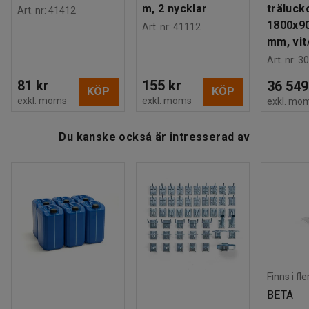
m, 2 nycklar
träluck
Art. nr
:
41412
1800x9
Art. nr
:
41112
mm, vit
Art. nr
:
30
81 kr
155 kr
36 549
KÖP
KÖP
exkl. moms
exkl. moms
exkl. mo
Du kanske också är intresserad av
Finns i fl
BETA