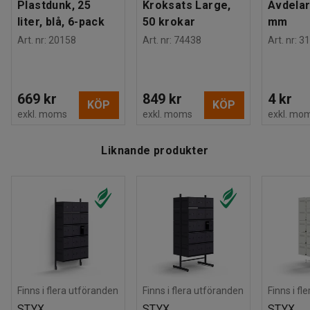
Plastdunk, 25
Kroksats Large,
Avdelar
liter, blå, 6-pack
50 krokar
mm
Art. nr
:
20158
Art. nr
:
74438
Art. nr
:
31
669 kr
849 kr
4 kr
KÖP
KÖP
exkl. moms
exkl. moms
exkl. mo
Liknande produkter
Finns i flera utföranden
Finns i flera utföranden
Finns i fl
STYX
STYX
STYX