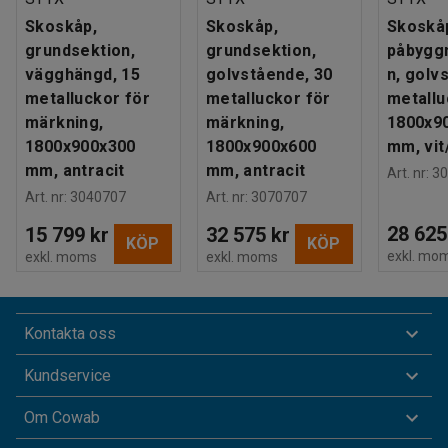
Skoskåp,
Skoskåp,
Skoskå
grundsektion,
grundsektion,
påbygg
vägghängd, 15
golvstående, 30
n, golv
metalluckor för
metalluckor för
metallu
märkning,
märkning,
1800x9
1800x900x300
1800x900x600
mm, vit
mm, antracit
mm, antracit
Art. nr
:
30
Art. nr
:
3040707
Art. nr
:
3070707
28 625
15 799 kr
32 575 kr
KÖP
KÖP
exkl. mo
exkl. moms
exkl. moms
Kontakta oss
Kundservice
Om Cowab