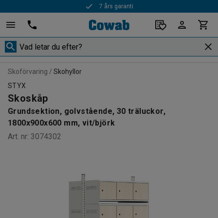
7 års garanti
Snabba leveranser
Skoförvaring
Skohyllor
STYX
Skoskåp
Grundsektion, golvstående, 30 träluckor,
1800x900x600 mm, vit/björk
Art. nr
:
3074302