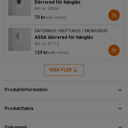
Dörrvred för hänglås
Art. nr: 40004
73 kr
exkl. moms
SATURNUS / NEPTUNUS / MERKURIUS
ASSA dörrvred för hänglås
Art. nr: 41113
129 kr
exkl. moms
VISA FLER
Produktinformation
Bygg ihop en flexibel lösning för skoförvaring anpassad
Produktfakta
efter dina egna behov och önskemål! Skoskåp passar
utmärkt in i de flesta kapprum, entréer, skolor, badhus och
Höjd
:
1800
mm
andra miljöer där du vill kunna låsa in dina skor och stövlar.
Dokument
Bredd
:
900
mm