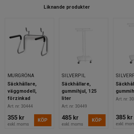
Liknande produkter
MURGRÖNA
SILVERPIL
SILVER
Säckhållare,
Säckhållare,
Säckhål
väggmodell,
gummihjul, 125
gummihj
förzinkad
liter
Art. nr
:
30
Art. nr
:
30444
Art. nr
:
30449
385 kr
355 kr
485 kr
KÖP
KÖP
exkl. mo
exkl. moms
exkl. moms