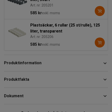
Art. nr: 205201
585 kr
exkl. moms
Plastsäckar, 6 rullar (25 st/rulle), 125
liter, transparent
Art. nr: 205206
585 kr
exkl. moms
Produktinformation
Golvstående sopsäckshållare i förzinkat stål.
Produktfakta
Friktionshandtagen håller säcken öppen och på plats.
Höjd
:
850
mm
Säckstället är smidigt utformad i en enda rördel och tar liten
Dokument
Bredd
:
450
mm
plats när det inte används.
Djup
:
450
mm
Volym
:
125
L
Ladda ner skötselråd
Sopsäckar säljs separat.