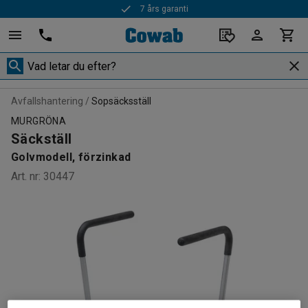
7 års garanti
Avfallshantering
Sopsäcksställ
MURGRÖNA
Säckställ
Golvmodell, förzinkad
Art. nr
:
30447