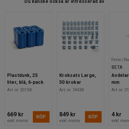
Du kanske också är intresserad av
Material
:
Elförzinkat stål
Rek. antal personer för hantering
:
1
Estimerad hanteringstid/person
:
5
Min
Vikt
:
2,6
kg
Montering
:
Levereras monterad
Finns i fl
BETA
Plastdunk, 25
Kroksats Large,
Avdelar
liter, blå, 6-pack
50 krokar
mm
Art. nr
:
20158
Art. nr
:
74438
Art. nr
:
31
669 kr
849 kr
4 kr
KÖP
KÖP
exkl. moms
exkl. moms
exkl. mo