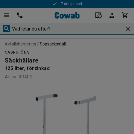
7 års garanti
Avfallshantering
Sopsäcksställ
NAVERLÖNN
Säckhållare
125 liter, förzinkad
Art. nr
:
30401