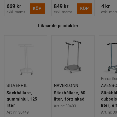
669 kr
849 kr
4 kr
KÖP
KÖP
exkl. moms
exkl. moms
exkl. mo
Liknande produkter
Finns i fl
SILVERPIL
NAVERLÖNN
AVENB
Säckhållare,
Säckhållare, 60
Säckhål
gummihjul, 125
liter, förzinkad
dubbels
liter
liter, e
Art. nr
:
30403
Art. nr
:
30449
Art. nr
:
30