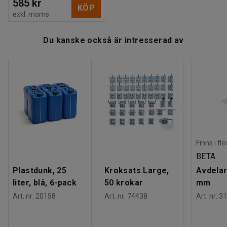
585 kr
KÖP
exkl. moms
Du kanske också är intresserad av
Finns i fl
BETA
Plastdunk, 25
Kroksats Large,
Avdelar
liter, blå, 6-pack
50 krokar
mm
Art. nr
:
20158
Art. nr
:
74438
Art. nr
:
31