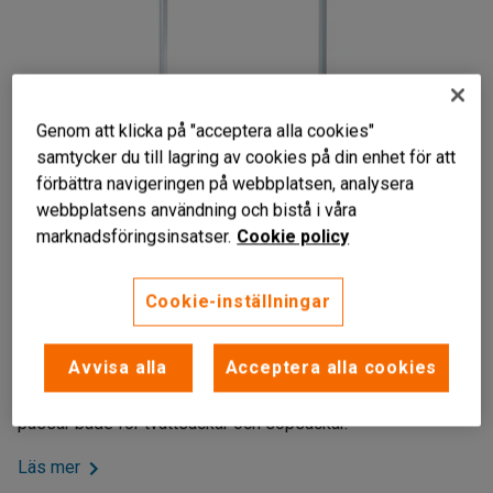
Genom att klicka på "acceptera alla cookies"
samtycker du till lagring av cookies på din enhet för att
förbättra navigeringen på webbplatsen, analysera
webbplatsens användning och bistå i våra
marknadsföringsinsatser.
Cookie policy
Liknande produkter
Lättrullad
Cookie-inställningar
Enkelt att hantera säckarna
Stadig bottenplatta
Avvisa alla
Acceptera alla cookies
Flyttbar och stadig säckhållare på lättrullande hjul som
passar både för tvättsäckar och sopsäckar.
Läs mer