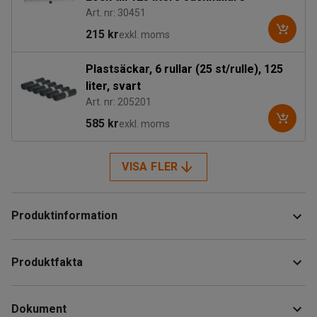
Art. nr: 30451
215 kr
exkl. moms
Plastsäckar, 6 rullar (25 st/rulle), 125
liter, svart
Art. nr: 205201
585 kr
exkl. moms
VISA FLER
Produktinformation
Praktisk säckhållare med fyra lättrullande hjul som gör
Produktfakta
hållaren lätt att flytta. Hållaren fungerar både för sopsäckar
och tvättsäckar (säljes separat).
Höjd
:
870
mm
Dokument
Bredd
:
450
mm
Säcken spänns upp med två fjädrande armar, som det både