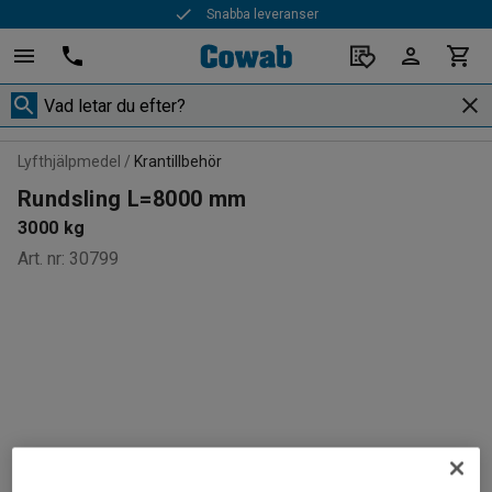
Snabba leveranser
Lyfthjälpmedel
Krantillbehör
Rundsling L=8000 mm
3000 kg
Art. nr
:
30799