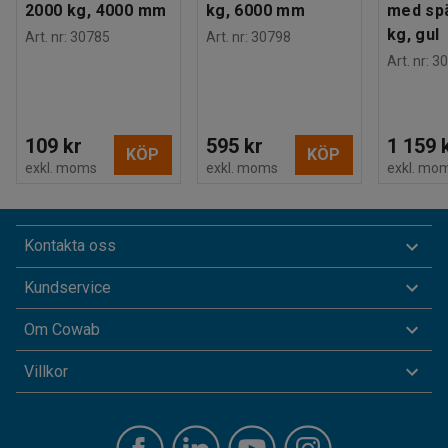
2000 kg, 4000 mm
kg, 6000 mm
med spä
kg, gul
Art. nr
:
30785
Art. nr
:
30798
Art. nr
:
30
109 kr
595 kr
1 159 
KÖP
KÖP
exkl. moms
exkl. moms
exkl. mo
Kontakta oss
Kundservice
Om Cowab
Villkor