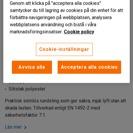
Genom att klicka på "acceptera alla cookies"
samtycker du till lagring av cookies på din enhet för att
förbättra navigeringen på webbplatsen, analysera
webbplatsens användning och bistå i våra
marknadsföringsinsatser.
Cookie policy
Cookie-inställningar
Liknande produkter
Avvisa alla
Acceptera alla cookies
För mjuka lyft
Sömlös
Slitstak polyester
Praktisk sömlös rundsling som ger säkra, mjuk lyft utan att
skada lasten. Tillverkad enligt EN 1492-2 med
säkerhetsfaktor 7:1.
Läs mer