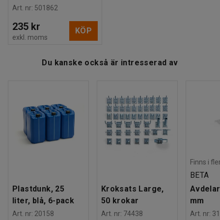
Art. nr
:
501862
235 kr
KÖP
exkl. moms
Du kanske också är intresserad av
Finns i fl
BETA
Plastdunk, 25
Kroksats Large,
Avdelar
liter, blå, 6-pack
50 krokar
mm
Art. nr
:
20158
Art. nr
:
74438
Art. nr
:
31