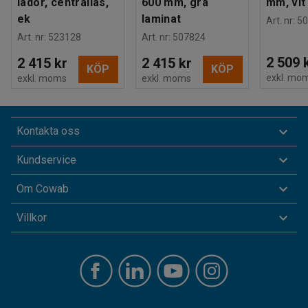
lådor, centrallås,
600 mm, grå
mm, vit
ek
laminat
Art. nr
:
50
Art. nr
:
523128
Art. nr
:
507824
2 509 
2 415 kr
2 415 kr
KÖP
KÖP
exkl. mo
exkl. moms
exkl. moms
Kontakta oss
Kundservice
Om Cowab
Villkor