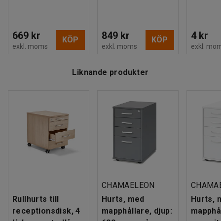
669 kr
849 kr
4 kr
KÖP
KÖP
exkl. moms
exkl. moms
exkl. mo
Liknande produkter
CHAMAELEON
CHAMA
Rullhurts till
Hurts, med
Hurts, 
receptionsdisk, 4
mapphållare, djup:
mapphål