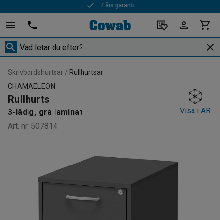
Snabba leveranser
Skrivbordshurtsar
Rullhurtsar
CHAMAELEON
Rullhurts
Visa i AR
3-lådig, grå laminat
Art. nr
:
507814