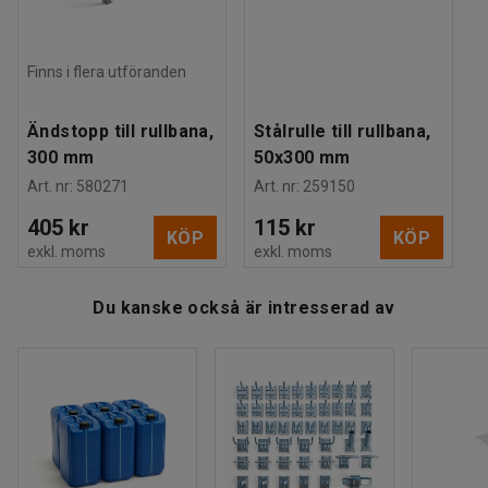
Finns i flera utföranden
Ändstopp till rullbana,
Stålrulle till rullbana,
300 mm
50x300 mm
Art. nr
:
580271
Art. nr
:
259150
405 kr
115 kr
KÖP
KÖP
exkl. moms
exkl. moms
Du kanske också är intresserad av