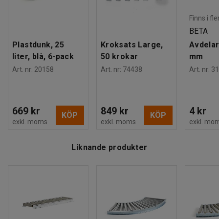
Finns i fl
BETA
Plastdunk, 25
Kroksats Large,
Avdelar
liter, blå, 6-pack
50 krokar
mm
Art. nr
:
20158
Art. nr
:
74438
Art. nr
:
31
669 kr
849 kr
4 kr
KÖP
KÖP
exkl. moms
exkl. moms
exkl. mo
Liknande produkter