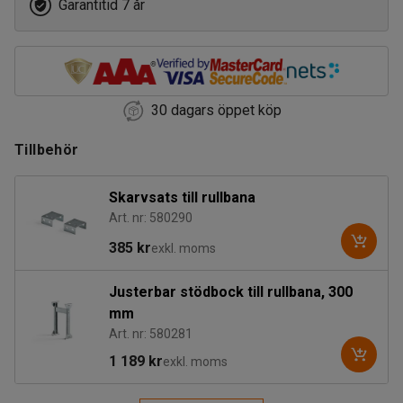
Garantitid 7 år
30 dagars öppet köp
Tillbehör
Skarvsats till rullbana
Art. nr: 580290
385 kr
exkl. moms
Justerbar stödbock till rullbana, 300
mm
Art. nr: 580281
1 189 kr
exkl. moms