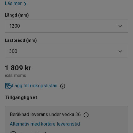
Läs mer
Längd (mm)
1200
Lastbredd (mm)
1200
300
3000
300
1 809 kr
exkl. moms
400
Lägg till i inköpslistan
500
Tillgänglighet
600
800
Beräknad leverans under vecka 36
Alternativ med kortare leveranstid