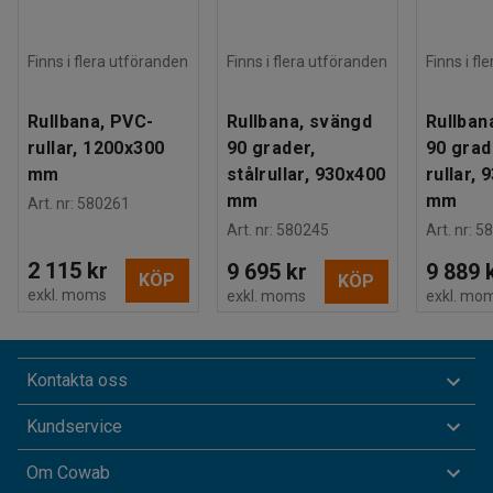
Finns i flera utföranden
Finns i flera utföranden
Finns i fl
Rullbana, PVC-
Rullbana, svängd
Rullban
rullar, 1200x300
90 grader,
90 grad
mm
stålrullar, 930x400
rullar,
mm
mm
Art. nr
:
580261
Art. nr
:
580245
Art. nr
:
58
2 115 kr
9 695 kr
9 889 
KÖP
KÖP
exkl. moms
exkl. moms
exkl. mo
Kontakta oss
Kundservice
Om Cowab