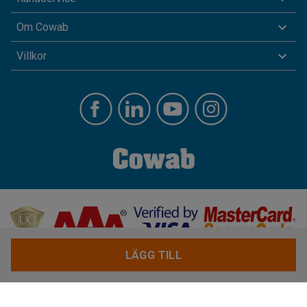
Om Cowab
Villkor
LÄGG TILL