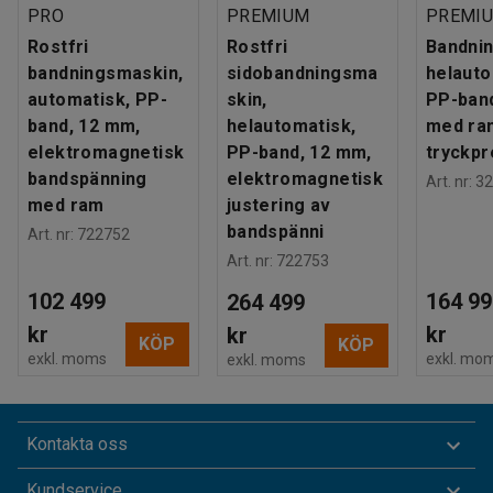
PRO
PREMIUM
PREMI
Rostfri
Rostfri
Bandni
bandningsmaskin,
sidobandningsma
helauto
automatisk, PP-
skin,
PP-ban
band, 12 mm,
helautomatisk,
med ra
elektromagnetisk
PP-band, 12 mm,
tryckpr
bandspänning
elektromagnetisk
Art. nr
:
32
med ram
justering av
bandspänni
Art. nr
:
722752
Art. nr
:
722753
102 499
164 99
264 499
kr
kr
kr
KÖP
KÖP
exkl. moms
exkl. mo
exkl. moms
Kontakta oss
Kundservice