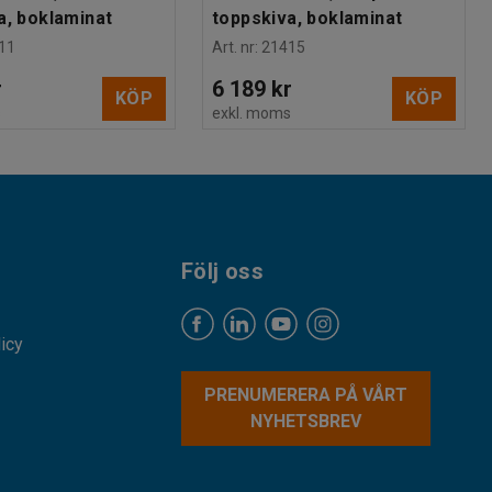
a, boklaminat
toppskiva, boklaminat
11
Art. nr
:
21415
r
6 189 kr
KÖP
KÖP
s
exkl. moms
Följ oss
licy
PRENUMERERA PÅ VÅRT
NYHETSBREV