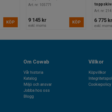
toppskiv
Art. nr
:
105771
Art. nr
:
214
9 145 kr
6 775 k
KÖP
KÖP
exkl. moms
exkl. mom
Om Cowab
Villkor
Vår historia
Köpvillkor
Katalog
Integritetspo
Miljö och ansvar
Cookiepolicy
Jobba hos oss
Blogg