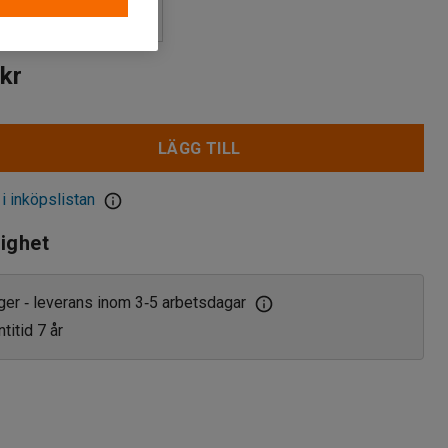
kr
LÄGG TILL
 i inköpslistan
lighet
ager
leverans inom 3
5 arbetsdagar
‑
‑
titid 7 år