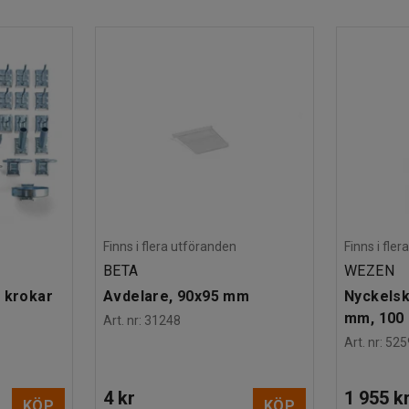
vå nycklar) som låser alla fem lådor samtidigt.
dsektionen från golvet, vilket underlättar vid
örvaringsbehov förändras. Behöver du mer
arandra.
Finns i flera utföranden
Finns i fle
BETA
WEZEN
 krokar
Avdelare, 90x95 mm
Nyckelsk
mm, 100 
Art. nr
:
31248
Art. nr
:
525
4 kr
1 955 k
KÖP
KÖP