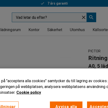
7 års garanti
lädningsrum
Kontor
Säkerhet
Utomhus
Källsorte
PICTOR
Ritnin
A0, 5 låd
Art. nr
:
105
 på "acceptera alla cookies" samtycker du till lagring av cookies 
För ritnin
vigeringen på webbplatsen, analysera webbplatsens användning oc
Plåtkonst
insatser.
Cookie policy
Låsbara l
Material to
llningar
Avvisa alla
Accepter