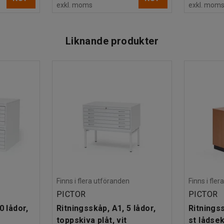
exkl. moms
exkl. mom
Liknande produkter
Finns i flera utföranden
Finns i fle
PICTOR
PICTOR
0 lådor,
Ritningsskåp, A1, 5 lådor,
Ritningss
toppskiva plåt, vit
st lådse