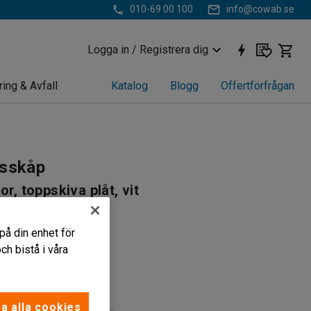
010-69 00 100
info@cowab.se
Logga in / Registrera dig
ring & Avfall
Katalog
Blogg
Offertförfrågan
gsskåp
or, toppskiva plåt, vit
761
på din enhet för
gar i A0-format
h bistå i våra
ruktion med benpall
ådor
ppskiva
a alla cookies