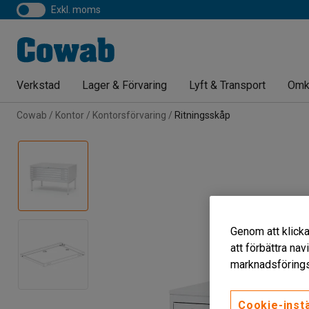
exkl. moms
Verkstad
Lager & Förvaring
Lyft & Transport
Omk
Cowab
Kontor
Kontorsförvaring
Ritningsskåp
Genom att klicka
att förbättra na
marknadsförings
Cookie-instä