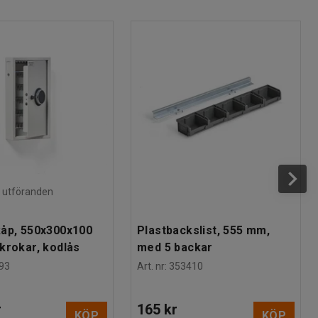
ra utföranden
åp, 550x300x100
Plastbackslist, 555 mm,
krokar, kodlås
med 5 backar
93
Art. nr
:
353410
r
165 kr
KÖP
KÖP