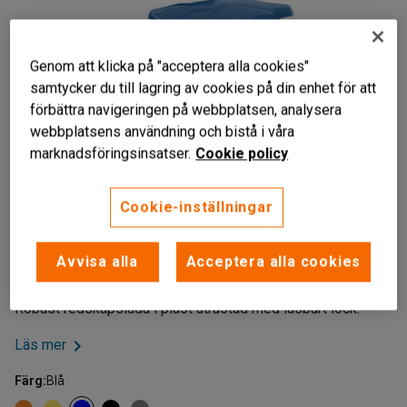
Genom att klicka på "acceptera alla cookies"
samtycker du till lagring av cookies på din enhet för att
förbättra navigeringen på webbplatsen, analysera
webbplatsens användning och bistå i våra
marknadsföringsinsatser.
Cookie policy
Cookie-inställningar
Låsbart lock
Tålig plast
Avvisa alla
Acceptera alla cookies
Rymlig
Robust redskapslåda i plast utrustad med låsbart lock.
Läs mer
Färg
:
Blå