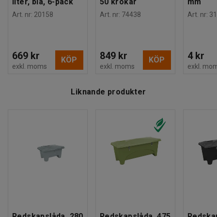
liter, blå, 6-pack
50 krokar
mm
Art. nr
:
20158
Art. nr
:
74438
Art. nr
:
31
669 kr
849 kr
4 kr
KÖP
KÖP
exkl. moms
exkl. moms
exkl. mo
Liknande produkter
Redskapslåda, 280
Redskapslåda, 475
Redskap