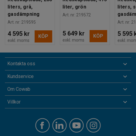
liters, grå,
liter, grön
liters, 
gasdämpning
gasdäm
Art. nr
:
219572
Art. nr
:
219595
Art. nr
:
21
5 649 kr
4 595 kr
5 595 
KÖP
KÖP
exkl. moms
exkl. moms
exkl. mo
Kontakta oss
Kundservice
Om Cowab
Villkor