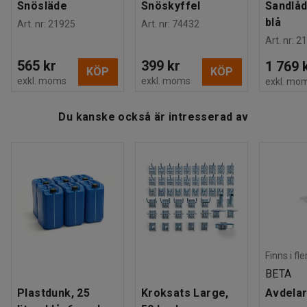
Snösläde
Snöskyffel
Sandlåda
blå
Art. nr
:
21925
Art. nr
:
74432
Art. nr
:
21
565 kr
399 kr
1 769 
KÖP
KÖP
exkl. moms
exkl. moms
exkl. mo
Du kanske också är intresserad av
Finns i fl
BETA
Plastdunk, 25
Kroksats Large,
Avdelar