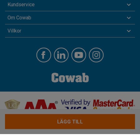
Kundservice
Om Cowab
Villkor
LÄGG TILL