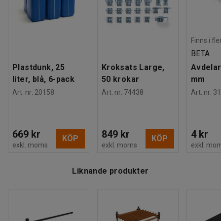
Pollarna säljs styckvis och måste platsgjutas.
Finns i fl
BETA
Plastdunk, 25
Kroksats Large,
Avdelar
liter, blå, 6-pack
50 krokar
mm
Art. nr
:
20158
Art. nr
:
74438
Art. nr
:
31
669 kr
849 kr
4 kr
KÖP
KÖP
exkl. moms
exkl. moms
exkl. mo
Liknande produkter