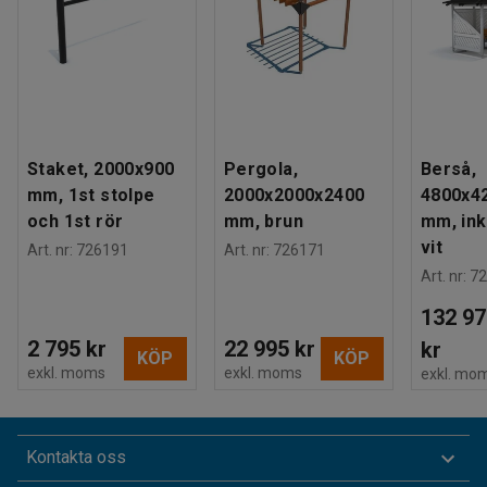
Staket, 2000x900
Pergola,
Berså,
mm, 1st stolpe
2000x2000x2400
4800x4
och 1st rör
mm, brun
mm, ink
vit
Art. nr
:
726191
Art. nr
:
726171
Art. nr
:
72
132 97
2 795 kr
22 995 kr
kr
KÖP
KÖP
exkl. moms
exkl. moms
exkl. mo
Kontakta oss