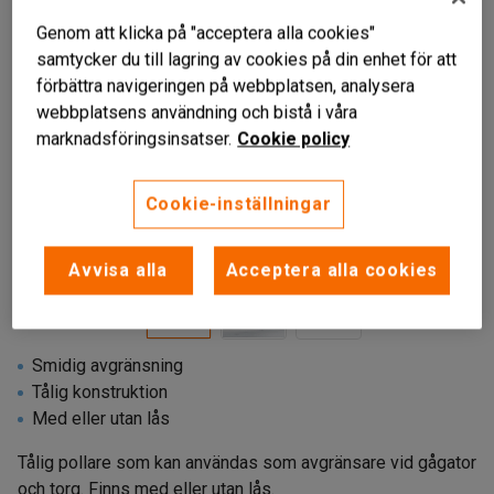
Genom att klicka på "acceptera alla cookies"
samtycker du till lagring av cookies på din enhet för att
förbättra navigeringen på webbplatsen, analysera
webbplatsens användning och bistå i våra
marknadsföringsinsatser.
Cookie policy
Cookie-inställningar
Liknande produkter
Avvisa alla
Acceptera alla cookies
Smidig avgränsning
Tålig konstruktion
Med eller utan lås
Tålig pollare som kan användas som avgränsare vid gågator
och torg. Finns med eller utan lås.