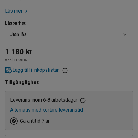
Läs mer
Låsbarhet
Utan lås
Med lås
1 180 kr
exkl. moms
Utan lås
Lägg till i inköpslistan
Tillgänglighet
Leverans inom 6
8 arbetsdagar
‑
Alternativ med kortare leveranstid
Garantitid 7 år