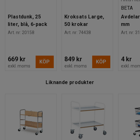
Rek. antal personer för hantering
:
1
BETA
Estimerad hanteringstid/person
:
30
Min
Plastdunk, 25
Kroksats Large,
Avdelar
Vikt
:
11,01
kg
liter, blå, 6-pack
50 krokar
mm
Montering
:
Levereras omonterad
Art. nr
:
20158
Art. nr
:
74438
Art. nr
:
31
669 kr
849 kr
4 kr
KÖP
KÖP
exkl. moms
exkl. moms
exkl. mo
Liknande produkter