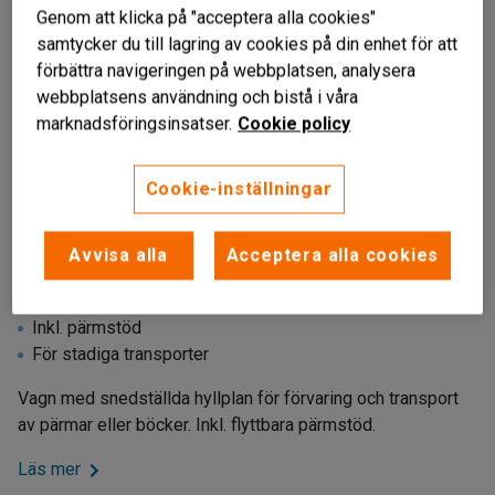
Genom att klicka på "acceptera alla cookies"
samtycker du till lagring av cookies på din enhet för att
förbättra navigeringen på webbplatsen, analysera
webbplatsens användning och bistå i våra
marknadsföringsinsatser.
Cookie policy
Cookie-inställningar
Avvisa alla
Acceptera alla cookies
Liknande produkter
För upp till 16 pärmar
Inkl. pärmstöd
För stadiga transporter
Vagn med snedställda hyllplan för förvaring och transport
av pärmar eller böcker. Inkl. flyttbara pärmstöd.
Läs mer