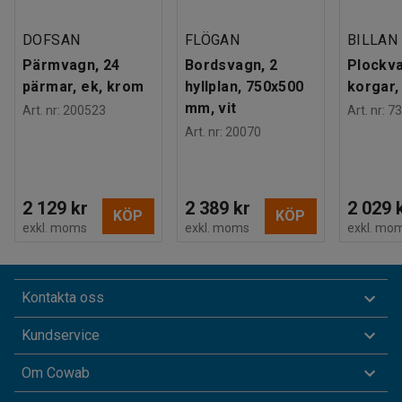
DOFSAN
FLÖGAN
BILLAN
Pärmvagn, 24
Bordsvagn, 2
Plockva
pärmar, ek, krom
hyllplan, 750x500
korgar,
mm, vit
Art. nr
:
200523
Art. nr
:
73
Art. nr
:
20070
2 129 kr
2 389 kr
2 029 
KÖP
KÖP
exkl. moms
exkl. moms
exkl. mo
Kontakta oss
Kundservice
Om Cowab