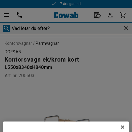
7 års garanti
Kontorsvagnar
Pärmvagnar
DOFSAN
Kontorsvagn ek/krom kort
L550xB340xH840mm
Art. nr
:
200503