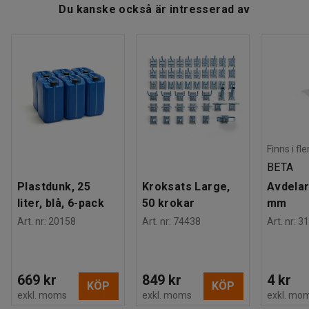
Du kanske också är intresserad av
Finns i fl
BETA
Plastdunk, 25
Kroksats Large,
Avdelar
liter, blå, 6-pack
50 krokar
mm
Art. nr
:
20158
Art. nr
:
74438
Art. nr
:
31
669 kr
849 kr
4 kr
KÖP
KÖP
exkl. moms
exkl. moms
exkl. mo