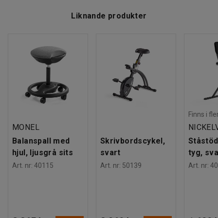
Liknande produkter
Finns i fl
MONEL
NICKEL
Balanspall med
Skrivbordscykel,
Ståstöd
hjul, ljusgrå sits
svart
tyg, sva
Art. nr
:
40115
Art. nr
:
50139
Art. nr
:
40