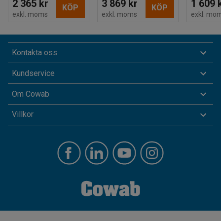
2 365 kr
3 869 kr
1 609 
KÖP
KÖP
exkl. moms
exkl. moms
exkl. mo
Kontakta oss
Kundservice
Om Cowab
Villkor