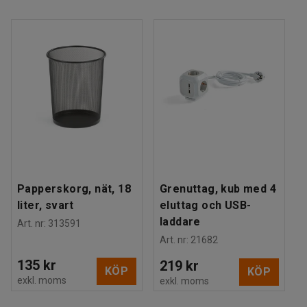
Papperskorg, nät, 18
Grenuttag, kub med 4
liter, svart
eluttag och USB-
laddare
Art. nr
:
313591
Art. nr
:
21682
135 kr
219 kr
KÖP
KÖP
exkl. moms
exkl. moms