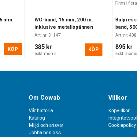
Finns i fle
16 mm
WG-band, 16 mm, 200 m,
Balpress
inklusive metallspännen
band, 50
Art. nr
:
31147
Art. nr
:
408
385 kr
895 kr
KÖP
KÖP
exkl. moms
exkl. mom
Om Cowab
Villkor
Vår historia
Köpvillkor
Katalog
Integritetspo
Miljö och ansvar
Cookiepolicy
Jobba hos oss