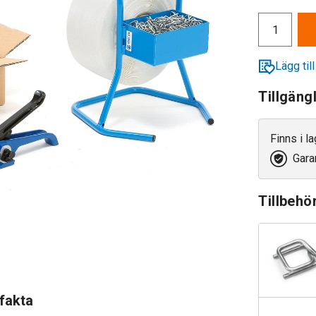
Lägg till
Tillgäng
Finns i l
Garan
Tillbehö
 fakta