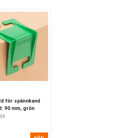
dd för spännband
jd: 90 mm, grön
59