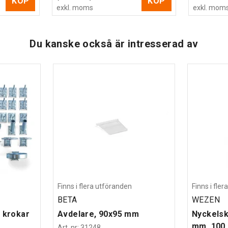
KÖP
KÖP
exkl. moms
exkl. mom
Du kanske också är intresserad av
Finns i flera utföranden
Finns i fle
BETA
WEZEN
 krokar
Avdelare, 90x95 mm
Nyckelsk
mm, 100 
Art. nr
:
31248