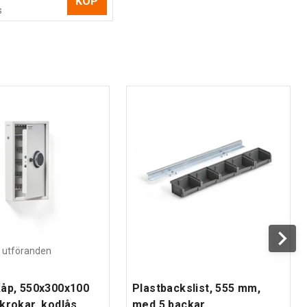
KÖP
s
ra utföranden
åp, 550x300x100
Plastbackslist, 555 mm,
krokar, kodlås
med 5 backar