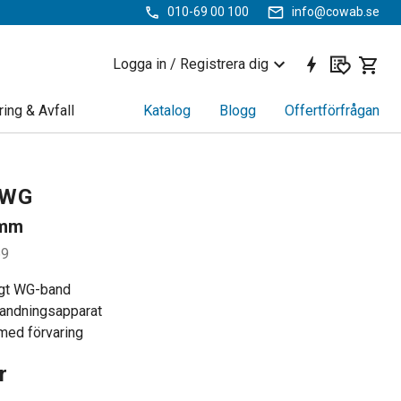
010-69 00 100
info@cowab.se
Logga in / Registrera dig
ring & Avfall
Katalog
Blogg
Offertförfrågan
 WG
 mm
69
igt WG-band
bandningsapparat
 med förvaring
r