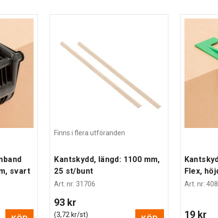
er en mycket säker försegling genom en
band med bandbredd 9–19 mm. Det är ett
da och försegla med hjälp av handkraft.
 pulverlackerad i blått. Det är försett med ett
nns en hållare för bandet och på andra sidan
Avrullaren passar för alla WG-band.
Finns i flera utföranden
nnband
Kantskydd, längd: 1100 mm,
Kantsky
m, svart
25 st/bunt
Flex, hö
Art. nr
:
31706
Art. nr
:
408
93 kr
19 kr
(3,72 kr/st)