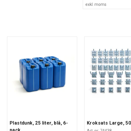
exkl. moms
Plastdunk, 25 liter, blå, 6-
Kroksats Large, 50
pack
Art. nr
:
74438