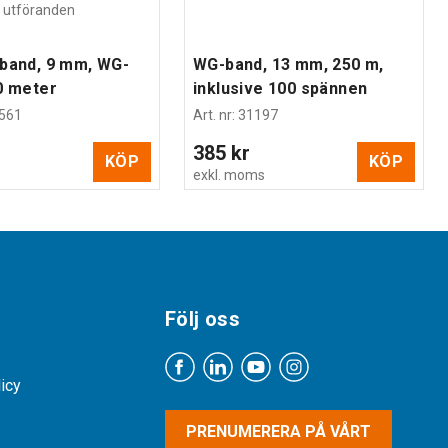
ra utföranden
band, 9 mm, WG-
WG-band, 13 mm, 250 m,
0 meter
inklusive 100 spännen
561
Art. nr
:
31197
385 kr
KÖP
KÖP
s
exkl. moms
Följ oss
licy
PRENUMERERA PÅ VÅRT