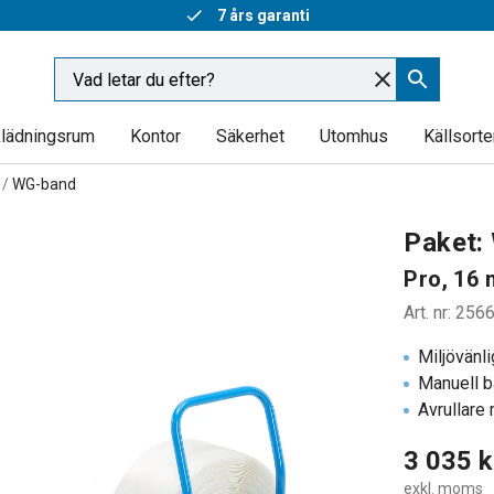
7 års garanti
lädningsrum
Kontor
Säkerhet
Utomhus
Källsorte
WG-band
Paket:
Pro, 16
Art. nr
:
256
Miljövänl
Manuell 
Avrullare
3 035 k
exkl. moms