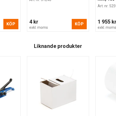
Art. nr
:
525
4 kr
1 955 k
KÖP
KÖP
exkl. moms
exkl. mom
Liknande produkter