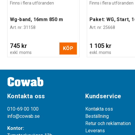
Finns i flera utföranden
Finns i flera utföranden
Wg-band, 16mm 850 m
Paket: WG, Start, 
Art. nr
:
31158
Art. nr
:
25668
745 kr
1 105 kr
KÖP
exkl. moms
exkl. moms
Kontakta oss
Kundservice
010-69 00 100
Kontakta oss
info@cowab.se
Beställning
Retur och reklamation
Kontor:
Leverans