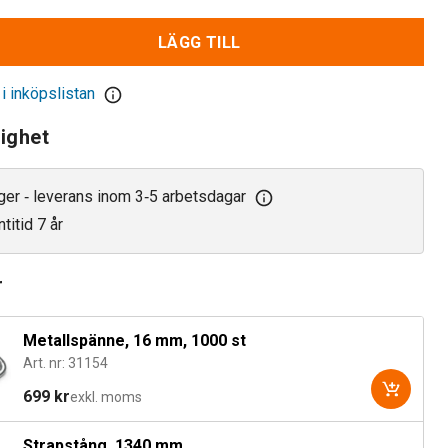
LÄGG TILL
 i inköpslistan
lighet
ager
leverans inom 3
5 arbetsdagar
‑
‑
titid 7 år
r
Metallspänne, 16 mm, 1000 st
Art. nr: 31154
699 kr
exkl. moms
Strapstång, 1340 mm