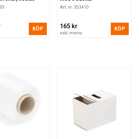
93
Art. nr
:
353410
r
165 kr
KÖP
KÖP
s
exkl. moms