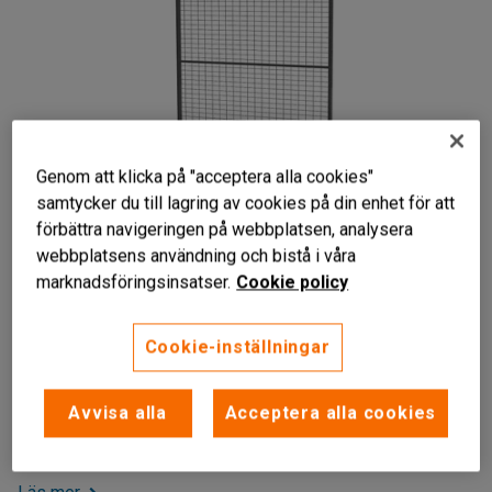
Genom att klicka på "acceptera alla cookies"
samtycker du till lagring av cookies på din enhet för att
förbättra navigeringen på webbplatsen, analysera
webbplatsens användning och bistå i våra
marknadsföringsinsatser.
Cookie policy
Lätt att montera
Flexibelt maskinskydd
Cookie-inställningar
Finns i flera olika bredder
Nätsektion till maskinskyddssystem. Finns i flera olika
Avvisa alla
Acceptera alla cookies
bredder och tre olika höjder. Uppfyller EU:s maskindirektiv
för fasta skydd.