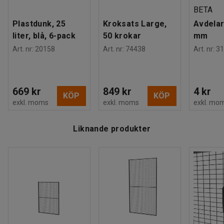
BETA
Plastdunk, 25
Kroksats Large,
Avdelar
liter, blå, 6-pack
50 krokar
mm
Art. nr
:
20158
Art. nr
:
74438
Art. nr
:
31
669 kr
849 kr
4 kr
KÖP
KÖP
exkl. moms
exkl. moms
exkl. mo
Liknande produkter