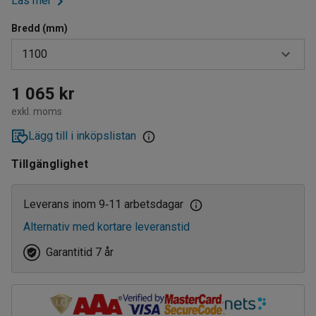
Läs mer
Bredd (mm)
1100
250
1 065 kr
exkl. moms
400
Lägg till i inköpslistan
500
Tillgänglighet
600
700
Leverans inom 9
11 arbetsdagar
‑
Alternativ med kortare leveranstid
800
Garantitid 7 år
900
1000
1100