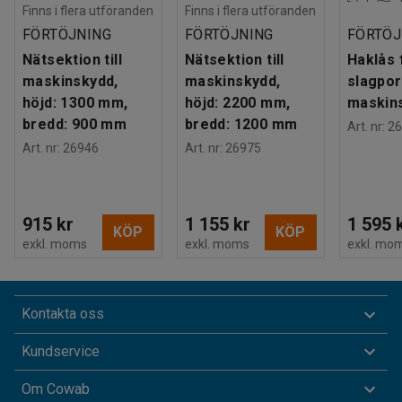
Finns i flera utföranden
Finns i flera utföranden
FÖRTÖJNING
FÖRTÖJNING
FÖRTÖJ
Nätsektion till
Nätsektion till
Haklås 
maskinskydd,
maskinskydd,
slagport
höjd: 1300 mm,
höjd: 2200 mm,
maskin
bredd: 900 mm
bredd: 1200 mm
Art. nr
:
26
Art. nr
:
26946
Art. nr
:
26975
915 kr
1 155 kr
1 595 
KÖP
KÖP
exkl. moms
exkl. moms
exkl. mo
Kontakta oss
Kundservice
Om Cowab