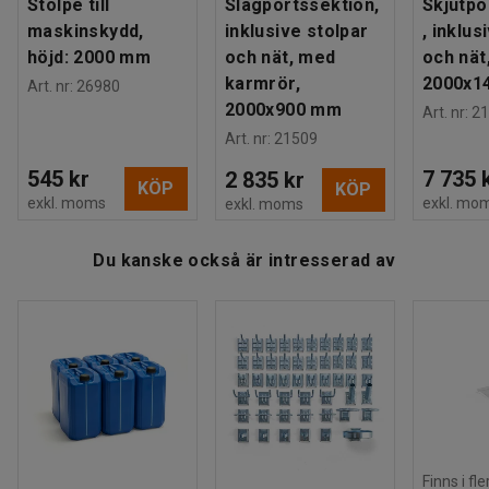
Stolpe till
Slagportssektion,
Skjutpo
maskinskydd,
inklusive stolpar
, inklus
höjd: 2000 mm
och nät, med
och nät
karmrör,
2000x1
Art. nr
:
26980
2000x900 mm
Art. nr
:
21
Art. nr
:
21509
545 kr
7 735 
2 835 kr
KÖP
KÖP
exkl. moms
exkl. mo
exkl. moms
Du kanske också är intresserad av
Finns i fl