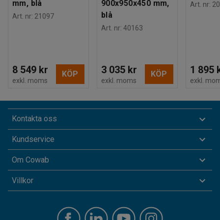
mm, blå
900x950x450 mm,
Art. nr
:
20
blå
Art. nr
:
21097
Art. nr
:
40163
8 549 kr
3 035 kr
1 895 
KÖP
KÖP
exkl. moms
exkl. moms
exkl. mo
Kontakta oss
Kundservice
Om Cowab
Villkor