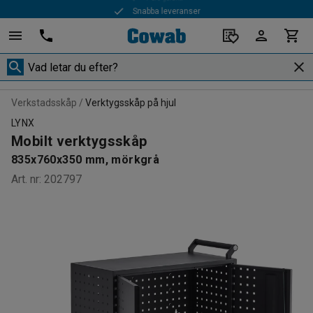
Snabba leveranser
Verkstadsskåp
Verktygsskåp på hjul
LYNX
Mobilt verktygsskåp
835x760x350 mm, mörkgrå
Art. nr
:
202797