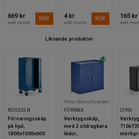
669 kr
4 kr
165 kr
KÖP
KÖP
exkl. moms
exkl. moms
exkl. mo
Liknande produkter
Finns i flera utföranden
ROSSELN
FORNAX
LYNX
Förvaringsskåp
Verktygsskåp,
Verkty
på hjul,
med 2 utdragbara
710x73
1800x1000x600
lådor,
mörkgr