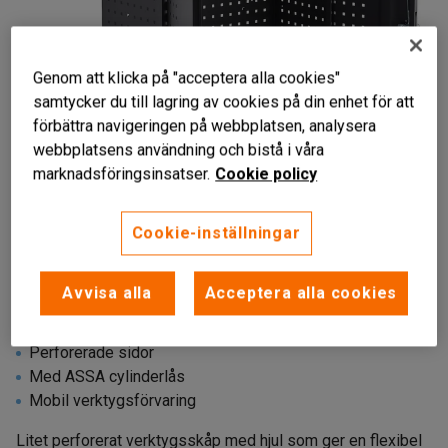
Genom att klicka på "acceptera alla cookies"
samtycker du till lagring av cookies på din enhet för att
förbättra navigeringen på webbplatsen, analysera
webbplatsens användning och bistå i våra
marknadsföringsinsatser.
Cookie policy
Liknande produkter
Cookie-inställningar
Avvisa alla
Acceptera alla cookies
Perforerade sidor
Med ASSA cylinderlås
Mobil verktygsförvaring
Litet perforerat verktygsskåp med hjul som ger en flexibel