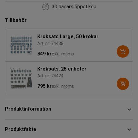
30 dagars öppet köp
Tillbehör
Kroksats Large, 50 krokar
Art. nr: 74438
849 kr
exkl. moms
Kroksats, 25 enheter
Art. nr: 74424
795 kr
exkl. moms
Produktinformation
Förvara dina verktyg och redskap på ett säkert sätt med
Produktfakta
detta låsbara verktygsskåp på hjul. Det har ett litet, kompakt
format och perforerade sidor samt dörrar som gör att du