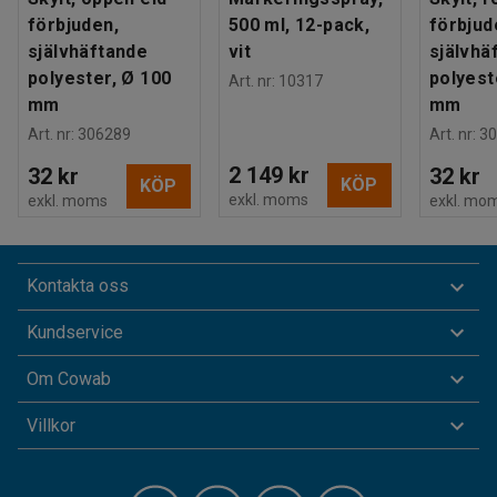
förbjuden,
500 ml, 12-pack,
förbjud
självhäftande
vit
självhä
polyester, Ø 100
polyest
Art. nr
:
10317
mm
mm
Art. nr
:
306289
Art. nr
:
30
2 149 kr
32 kr
32 kr
KÖP
KÖP
exkl. moms
exkl. moms
exkl. mo
Kontakta oss
Kundservice
Om Cowab
Villkor