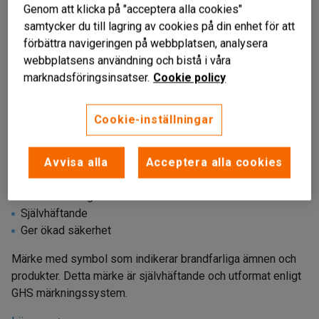
Genom att klicka på "acceptera alla cookies"
samtycker du till lagring av cookies på din enhet för att
förbättra navigeringen på webbplatsen, analysera
webbplatsens användning och bistå i våra
marknadsföringsinsatser.
Cookie policy
Cookie-inställningar
Avvisa alla
Acceptera alla cookies
För brandfarliga ämnen
Självhäftande
Ger ökad säkerhet
Märke med symbol som indikerar brandfarliga ämnen och
produkter. Detta märke är självhäftande och utformat enligt
GHS märkningssystem.