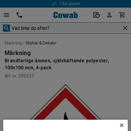
7 års garanti
Märkning
Skyltar & Dekaler
Märkning
Brandfarliga ämnen, självhäftande polyester,
100x100 mm, 4-pack
Art. nr
:
306323