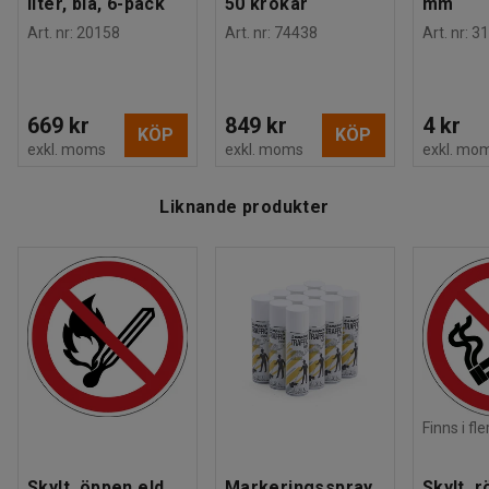
liter, blå, 6-pack
50 krokar
mm
Art. nr
:
20158
Art. nr
:
74438
Art. nr
:
31
669 kr
849 kr
4 kr
KÖP
KÖP
exkl. moms
exkl. moms
exkl. mo
Liknande produkter
Finns i fl
Skylt, öppen eld
Markeringsspray,
Skylt, 