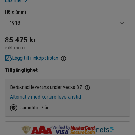
Läs mer
Höjd (mm)
1918
1221
85 475 kr
exkl. moms
1516
Lägg till i inköpslistan
1918
Tillgänglighet
Beräknad leverans under vecka 37
Alternativ med kortare leveranstid
Garantitid 7 år