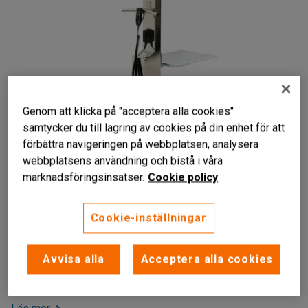
Genom att klicka på "acceptera alla cookies"
samtycker du till lagring av cookies på din enhet för att
förbättra navigeringen på webbplatsen, analysera
webbplatsens användning och bistå i våra
Liknande produkter
marknadsföringsinsatser.
Cookie policy
Rostfritt stål
Mjuk start och stopp
Cookie-inställningar
Snabb lyfthastighet
Rostfri lyftvagn med två lyfthastigheter och mjuk start- och
Avvisa alla
Acceptera alla cookies
stoppfunktion. Lättlyftaren ger mer ergonomiskt arbete och
kan användas i trånga utrymmen.