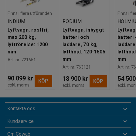
Finns i flera utföranden
Finns i fl
INDIUM
RODIUM
HOLMI
Lyftvagn, rostfri,
Lyftvagn, inbyggt
Lyftvag
max 200 kg,
batteri och
batteri
lyftrörelse: 1200
laddare, 70 kg,
laddare
mm
lyfthöjd: 120-1505
lyfthöj
mm
mm
Art. nr
:
721651
Art. nr
:
763121
Art. nr
:
76
90 099 kr
18 900 kr
54 500
KÖP
KÖP
exkl. moms
exkl. moms
exkl. mo
Kontakta oss
Kundservice
Om Cowab