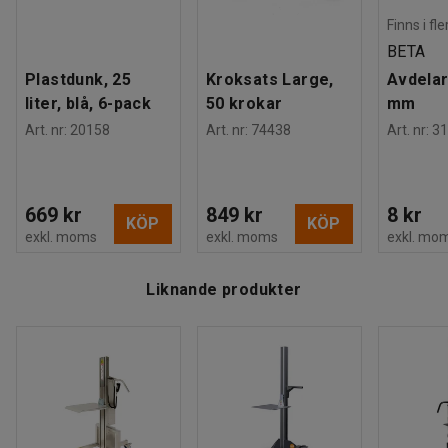
Finns i fl
BETA
Plastdunk, 25
Kroksats Large,
Avdelar
liter, blå, 6-pack
50 krokar
mm
Art. nr
:
20158
Art. nr
:
74438
Art. nr
:
31
669 kr
849 kr
8 kr
KÖP
KÖP
exkl. moms
exkl. moms
exkl. mo
Liknande produkter