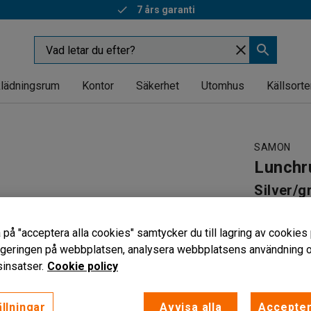
7 års garanti
lädningsrum
Kontor
Säkerhet
Utomhus
Källsorte
SAMON
Lunchr
Silver/g
Art. nr
:
102
 på "acceptera alla cookies" samtycker du till lagring av cookies 
Stapelbar
vigeringen på webbplatsen, analysera webbplatsens användning oc
Lätt att r
insatser.
Cookie policy
Klassisk 
Färg
:
Grå
llningar
Avvisa alla
Accepter