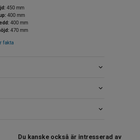
jd
:
450
mm
jup
:
400
mm
redd
:
400
mm
öjd
:
470
mm
 fakta
tser behövs, som till exempel lunchrummet,
a. Det underlättar också vid golvstädning.
 och ryggstöden har en yta av reptåligt
gstödet kan fungera som handtag.
Du kanske också är intresserad av