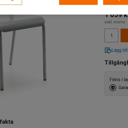
1 059 k
exkl. moms
Lägg till
Tillgäng
Finns i l
Garan
 fakta