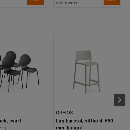
s
exkl. moms
OREIOS
ack, svart
Låg barstol, sitthöjd: 650
mm, ljusgrå
411