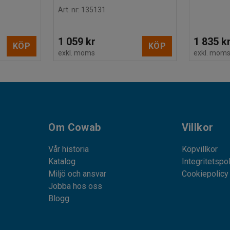
Art. nr
:
135131
1 059 kr
1 835 k
KÖP
KÖP
exkl. moms
exkl. mom
Om Cowab
Villkor
Vår historia
Köpvillkor
Katalog
Integritetspo
Miljö och ansvar
Cookiepolicy
Jobba hos oss
Blogg