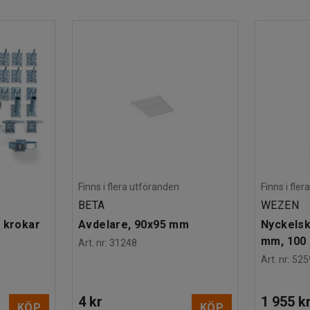
Finns i flera utföranden
Finns i fle
BETA
WEZEN
 krokar
Avdelare, 90x95 mm
Nyckelsk
mm, 100 
Art. nr
:
31248
Art. nr
:
525
4 kr
1 955 k
KÖP
KÖP