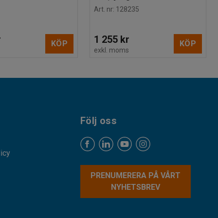
Art. nr
:
128235
r
1 255 kr
KÖP
KÖP
s
exkl. moms
Följ oss
licy
PRENUMERERA PÅ VÅRT
NYHETSBREV