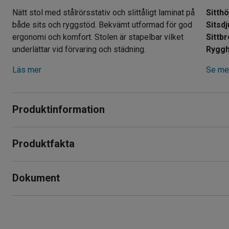
Nätt stol med stålrörsstativ och slittåligt laminat på
Sitthö
både sits och ryggstöd. Bekvämt utformad för god
Sitsd
ergonomi och komfort. Stolen är stapelbar vilket
Sittb
underlättar vid förvaring och städning.
Ryggh
Läs mer
Se mer
Produktinformation
En passande stol för krävande miljöer och där många sittpla
Produktfakta
matsalar och även klassrum.
Sitthöjd
:
450
mm
När stolarna inte behövs kan du enkelt stapla dem på varandr
Dokument
Sitsdjup
:
400
mm
Sittbredd
:
400
mm
Stolen har en klassisk design med lättskötta material. Sitsen
Rygghöjd
:
470
mm
Skriv ut produktblad
högtryckslaminat och stativet är gjort av metall. Bågen i ryg
Höjd
:
865
mm
Ladda ner skötselråd
Bredd
:
470
mm