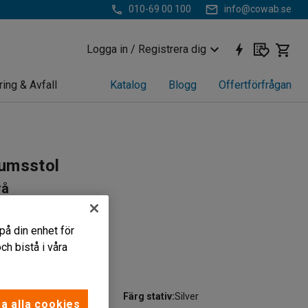
010-69 00 100
info@cowab.se
Logga in / Registrera dig
ring & Avfall
Katalog
Blogg
Offertförfrågan
umsstol
rå
622
på din enhet för
h bistå i våra
engöra
design
Färg stativ
:
Silver
a alla cookies