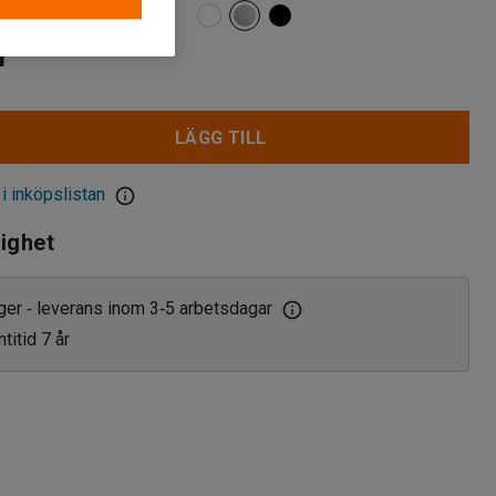
r
LÄGG TILL
 i inköpslistan
lighet
ager
leverans inom 3
5 arbetsdagar
‑
‑
titid 7 år