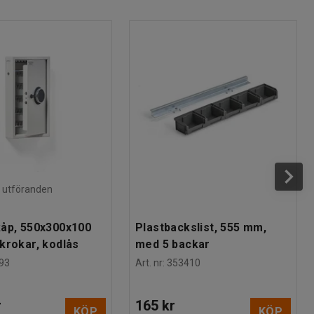
ra utföranden
åp, 550x300x100
Plastbackslist, 555 mm,
krokar, kodlås
med 5 backar
93
Art. nr
:
353410
r
165 kr
KÖP
KÖP