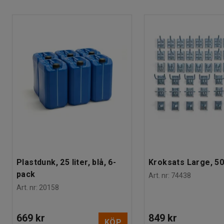
Djup
:
500
mm
Staplingsbar
:
Ja
Färg
:
Grå
Material
:
Högtryckslaminat
Färg stativ
:
Silver
Färgkod stativ
:
RAL 9006
Material stativ
:
Stål
Maxbelastning
:
100
kg
Rek. antal personer för hantering
:
1
Estimerad hanteringstid/person
:
5
Min
Vikt
:
4,2
kg
Montering
:
Levereras monterad
Tester
:
EN 16139:2013
Plastdunk, 25 liter, blå, 6-
Kroksats Large, 50
pack
Art. nr
:
74438
Art. nr
:
20158
669 kr
849 kr
KÖP