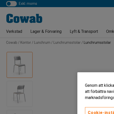
exkl. moms
Verkstad
Lager & Förvaring
Lyft & Transport
Omk
Cowab
Kontor
Lunchrum
Lunchrumsstolar
Lunchrumsstolar
Genom att klicka
att förbättra na
marknadsförings
Cookie-instä