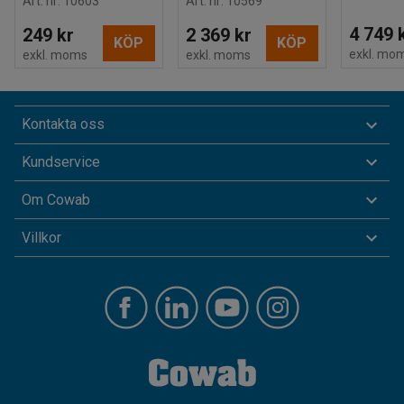
Art. nr
:
10603
Art. nr
:
10569
4 749 
249 kr
2 369 kr
KÖP
KÖP
exkl. mo
exkl. moms
exkl. moms
Kontakta oss
Kundservice
Om Cowab
Villkor