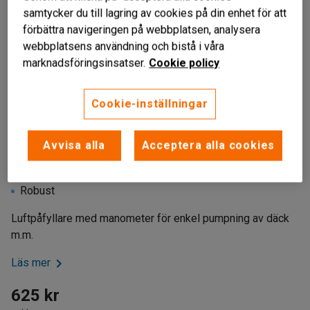
samtycker du till lagring av cookies på din enhet för att
förbättra navigeringen på webbplatsen, analysera
webbplatsens användning och bistå i våra
marknadsföringsinsatser.
Cookie policy
Cookie-inställningar
Avvisa alla
Acceptera alla cookies
Fylla däck
Max. tryck 12 bar
Robust
Luftpåfyllare med manometer för enkel pumpning av däck
m.m.
Läs mer
625 kr