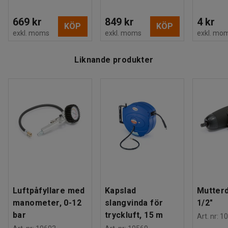
669 kr
849 kr
4 kr
KÖP
KÖP
exkl. moms
exkl. moms
exkl. mo
Liknande produkter
Luftpåfyllare med
Kapslad
Mutter
manometer, 0-12
slangvinda för
1/2"
bar
tryckluft, 15 m
Art. nr
:
10