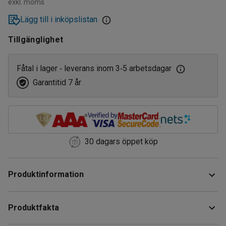
exkl. moms
Lägg till i inköpslistan
Tillgänglighet
Fåtal i lager
leverans inom 3
5 arbetsdagar
‑
‑
Garantitid 7 år
30 dagars öppet köp
Produktinformation
Kraftfull luftpåfyllare som är enkel att koppla till en
Produktfakta
kompressor.