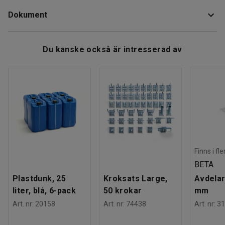
Rek. antal personer för hantering
:
1
Den har 500 mm gummislang, manometer och
Dokument
Estimerad hanteringstid/person
:
5
Min
snabbkopplingsnippel.
Vikt
:
1,01
kg
Ladda ner skötselråd
Du kanske också är intresserad av
Finns i fl
BETA
Plastdunk, 25
Kroksats Large,
Avdelar
liter, blå, 6-pack
50 krokar
mm
Art. nr
:
20158
Art. nr
:
74438
Art. nr
:
31