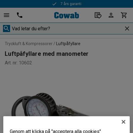
7 års garanti
Tryckluft & Kompressorer
Luftpåfyllare
Luftpåfyllare med manometer
Art. nr
:
10602
Genom att klicka på "acceptera alla cookies"