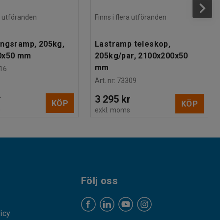
ra utföranden
Finns i flera utföranden
ngsramp, 205kg,
Lastramp teleskop,
0x50 mm
205kg/par, 2100x200x50
mm
16
Art. nr
:
73309
r
3 295 kr
KÖP
KÖP
s
exkl. moms
Följ oss
licy