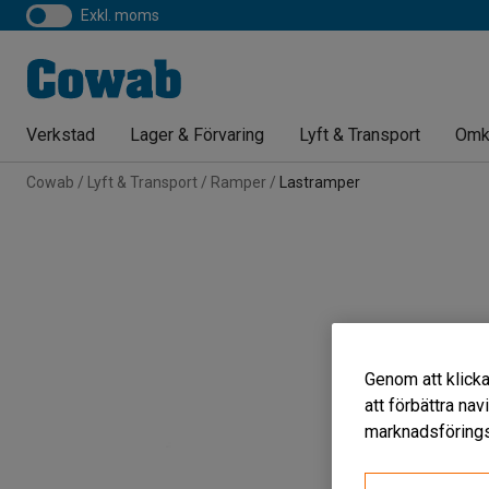
exkl. moms
Verkstad
Lager & Förvaring
Lyft & Transport
Omk
Cowab
Lyft & Transport
Ramper
Lastramper
Genom att klicka
att förbättra na
marknadsförings