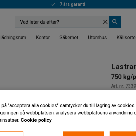
7 års garanti
lädningsrum
Kontor
Säkerhet
Utomhus
Källsorte
Lastra
750 kg/
Art. nr
:
733
Böjd kant
 på "acceptera alla cookies" samtycker du till lagring av cookies 
Perforera
vigeringen på webbplatsen, analysera webbplatsens användning oc
Lättvikts
insatser.
Cookie policy
Bredd (mm)
260