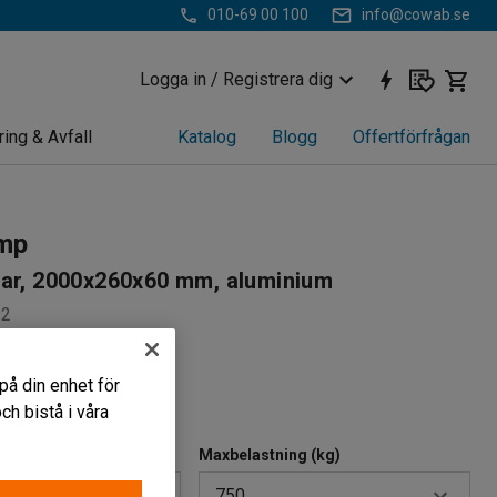
010-69 00 100
info@cowab.se
Logga in / Registrera dig
ring & Avfall
Katalog
Blogg
Offertförfrågan
mp
par, 2000x260x60 mm, aluminium
92
på din enhet för
d yta
h bistå i våra
konstruktion
Maxbelastning (kg)
750