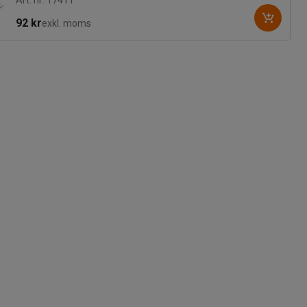
Art. nr: 17411
92 kr
exkl. moms