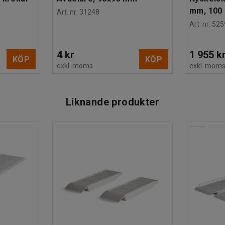
mm, 100 
Art. nr
:
31248
Art. nr
:
525
4 kr
1 955 k
KÖP
KÖP
exkl. moms
exkl. mom
Liknande produkter