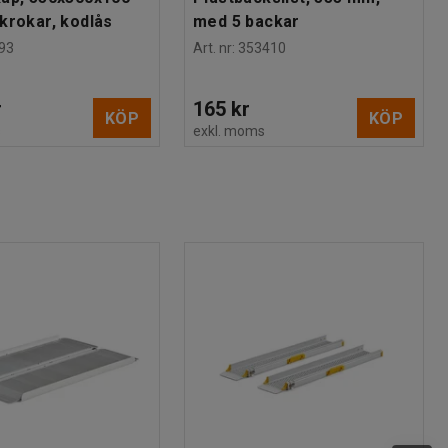
krokar, kodlås
med 5 backar
93
Art. nr
:
353410
r
165 kr
KÖP
KÖP
s
exkl. moms