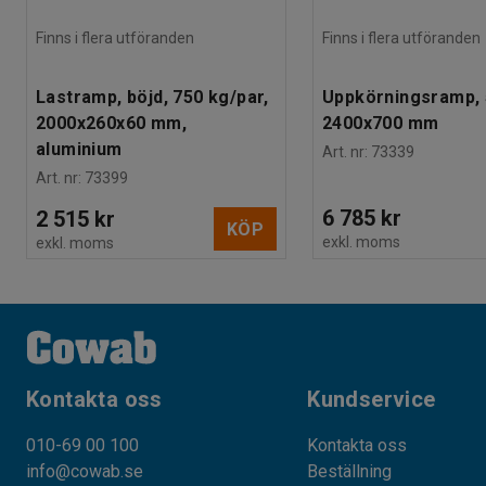
Finns i flera utföranden
Finns i flera utföranden
Lastramp, böjd, 750 kg/par,
Uppkörningsramp, 
2000x260x60 mm,
2400x700 mm
aluminium
Art. nr
:
73339
Art. nr
:
73399
6 785 kr
2 515 kr
KÖP
exkl. moms
exkl. moms
Kontakta oss
Kundservice
010-69 00 100
Kontakta oss
info@cowab.se
Beställning