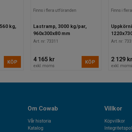
Finns i flera utföranden
Finns i fle
560 kg,
Lastramp, 3000 kg/par,
Uppkörni
960x300x80 mm
1220x73
Art. nr
:
73311
Art. nr
:
733
4 165 kr
2 129 k
KÖP
KÖP
exkl. moms
exkl. mom
Om Cowab
Villkor
Vår historia
Köpvillkor
Katalog
Integritetspo