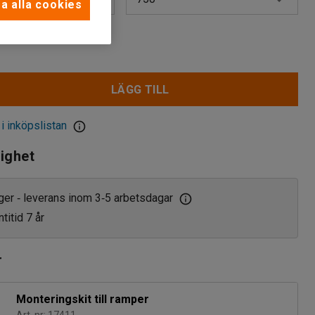
a alla cookies
300
r
750
LÄGG TILL
 i inköpslistan
lighet
ager
leverans inom 3
5 arbetsdagar
‑
‑
titid 7 år
r
Monteringskit till ramper