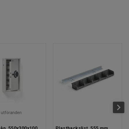
ra utföranden
åp, 550x300x100
Plastbackslist, 555 mm,