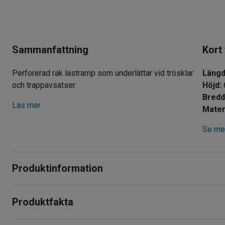
Sammanfattning
Kort
Perforerad rak lastramp som underlättar vid trösklar
Läng
och trappavsatser.
Höjd
:
Bred
Läs mer
Mater
Se mer
Produktinformation
Lastrampen som underlättar vid uppkörning av trösklar, trappa
Produktfakta
aluminium och har en böjd kant för att ligga stadigt.
Längd
:
2000
mm