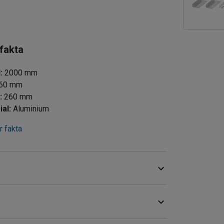
 fakta
d
:
2000
mm
60
mm
d
:
260
mm
ial
:
Aluminium
 fakta
vsatser och dylikt. Rampen är tillverkad av