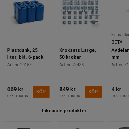
Finns i fl
BETA
Plastdunk, 25
Kroksats Large,
Avdelar
liter, blå, 6-pack
50 krokar
mm
Art. nr
:
20158
Art. nr
:
74438
Art. nr
:
31
669 kr
849 kr
4 kr
KÖP
KÖP
exkl. moms
exkl. moms
exkl. mo
Liknande produkter