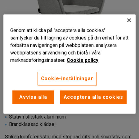
Genom att klicka på "acceptera alla cookies"
samtycker du till lagring av cookies på din enhet för att
förbättra navigeringen på webbplatsen, analysera
webbplatsens användning och bistå i våra
marknadsföringsinsatser.
Cookie policy
Liknande produkter
Cookie-inställningar
Avvisa alla
Acceptera alla cookies
Höj- och sänkbar
Stativ i slitstark aluminium
Brandklassad klädsel
Stilren konferensstol med stoppad sits och snurrtativ som