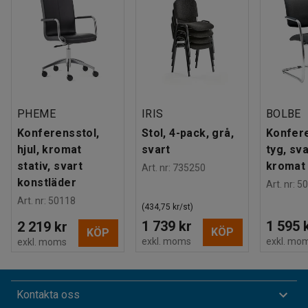
PHEME
IRIS
BOLBE
Konferensstol,
Stol, 4-pack, grå,
Konfere
hjul, kromat
svart
tyg, sva
stativ, svart
kromat 
Art. nr
:
735250
konstläder
Art. nr
:
50
Art. nr
:
50118
(434,75 kr/st)
1 739 kr
1 595 
2 219 kr
KÖP
KÖP
exkl. moms
exkl. mo
exkl. moms
Kontakta oss