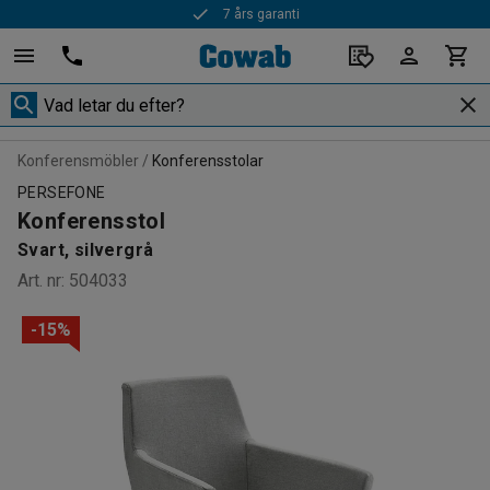
7 års garanti
Konferensmöbler
Konferensstolar
PERSEFONE
Konferensstol
Svart, silvergrå
Art. nr
:
504033
-15%