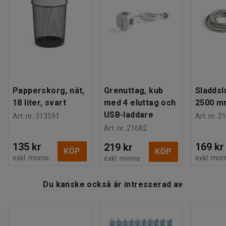
Maxbelastning
:
110
kg
Rek. antal personer för hantering
:
1
Estimerad hanteringstid/person
:
10
Min
Vikt
:
13,5
kg
Montering
:
Levereras omonterad
Tester
:
EN 16139:2013+AC:2013
Papperskorg, nät,
Grenuttag, kub
Sladdsl
18 liter, svart
med 4 eluttag och
2500 m
USB-laddare
Art. nr
:
313591
Art. nr
:
21
Art. nr
:
21682
135 kr
169 kr
219 kr
KÖP
KÖP
exkl. moms
exkl. mo
exkl. moms
Du kanske också är intresserad av